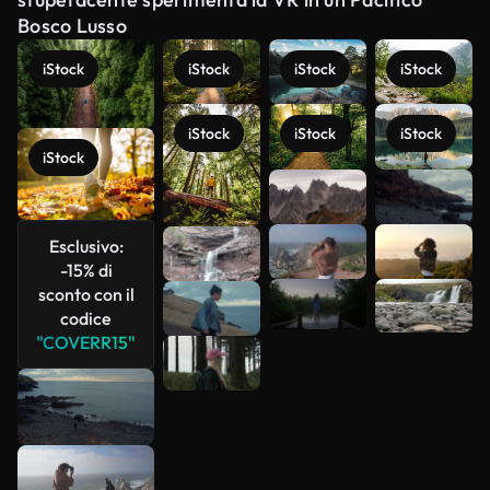
Bosco Lusso
iStock
iStock
iStock
iStock
iStock
iStock
iStock
iStock
Scopri di
più
Esclusivo:
-15% di
sconto con il
codice
"COVERR15"