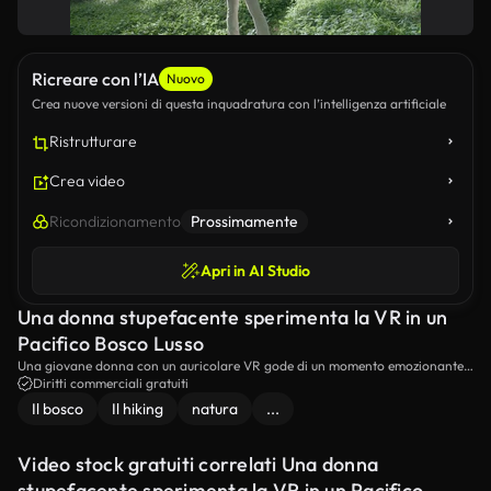
Ricreare con l’IA
Nuovo
Crea nuove versioni di questa inquadratura con l’intelligenza artificiale
Ristrutturare
Crea video
Ricondizionamento
Prossimamente
Apri in AI Studio
Una donna stupefacente sperimenta la VR in un
Pacifico Bosco Lusso
Una giovane donna con un auricolare VR gode di un momento emozionante
nel bosco. Sta sperimentando la realtà virtuale all'aperto, in piedi nella densa
Diritti commerciali gratuiti
verdura e guardando intorno.
Il bosco
Il hiking
natura
...
Video stock gratuiti correlati Una donna
stupefacente sperimenta la VR in un Pacifico