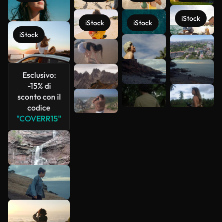
iStock
iStock
iStock
iStock
Scopri di
più
Esclusivo:
-15% di
sconto con il
codice
"COVERR15"