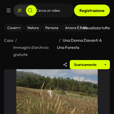
Registrazione
Visualizza tutto
Coverr+
Natura
Persone
Amore E Relazioni
Il Fitnes
Casa
Una Donna Davanti A
Immagini d’archivio
Una Foresta
gratuite
Scaricamento