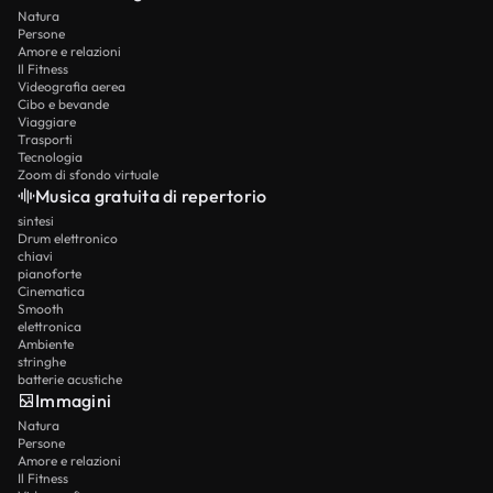
Natura
Persone
Amore e relazioni
Il Fitness
Videografia aerea
Cibo e bevande
Viaggiare
Trasporti
Tecnologia
Zoom di sfondo virtuale
Musica gratuita di repertorio
sintesi
Drum elettronico
chiavi
pianoforte
Cinematica
Smooth
elettronica
Ambiente
stringhe
batterie acustiche
Immagini
Natura
Persone
Amore e relazioni
Il Fitness