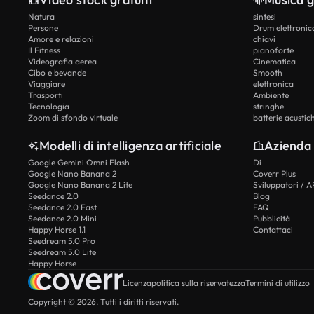
Natura
sintesi
Persone
Drum elettronic
Amore e relazioni
chiavi
Il Fitness
pianoforte
Videografia aerea
Cinematica
Cibo e bevande
Smooth
Viaggiare
elettronica
Trasporti
Ambiente
Tecnologia
stringhe
Zoom di sfondo virtuale
batterie acustic
Modelli di intelligenza artificiale
Azienda
Google Gemini Omni Flash
Di
Google Nano Banana 2
Coverr Plus
Google Nano Banana 2 Lite
Sviluppatori / A
Seedance 2.0
Blog
Seedance 2.0 Fast
FAQ
Seedance 2.0 Mini
Pubblicità
Happy Horse 1.1
Contattaci
Seedream 5.0 Pro
Seedream 5.0 Lite
Happy Horse
Licenza
politica sulla riservatezza
Termini di utilizzo
Copyright © 2026. Tutti i diritti riservati.