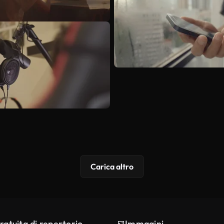
Carica altro
ratuita di repertorio
Immagini