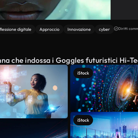
Diritti comm
iflessione digitale
Approccio
Innovazione
cyber
na che indossa i Goggles futuristici Hi-T
iStock
iStock