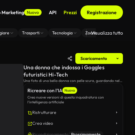
o Marketing
API
Prezzi
Registrazione
Nuovo
Visualizza tutto
giare
Trasporti
Tecnologia
Zoom Di Sfondo Virtuale
Scaricamento
Una donna che indossa i Goggles
futuristici Hi-Tech
Una foto di una bella donna con pelle scura, guardando nella
fotocamera, indossando occhiali trasparenti con una
Ricreare con l’IA
tonalità blu e un cappello bianco o casco.
Nuovo
Crea nuove versioni di questa inquadratura con
l’intelligenza artificiale
Ristrutturare
Crea video
Ricondizionamento
Prossimamente