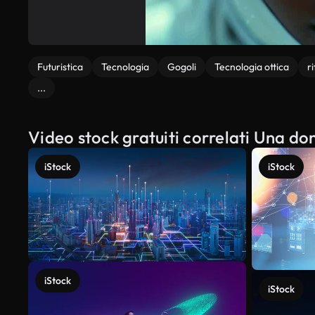
Futuristica
Tecnologia
Gogoli
Tecnologia ottica
r
...
Video stock gratuiti correlati Una don
iStock
iStock
iStock
iStock