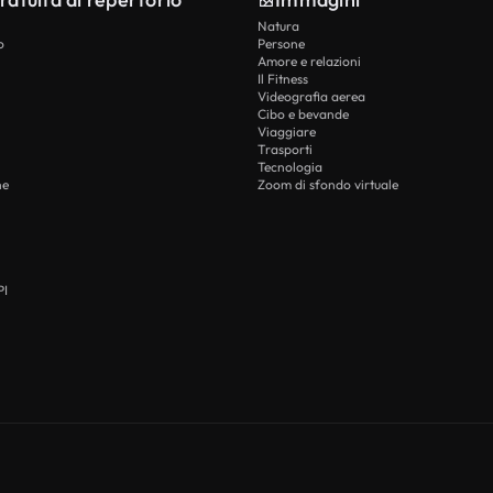
Natura
o
Persone
Amore e relazioni
Il Fitness
Videografia aerea
Cibo e bevande
Viaggiare
Trasporti
Tecnologia
he
Zoom di sfondo virtuale
PI