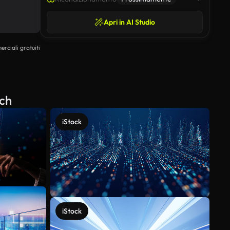
Apri in AI Studio
erciali gratuiti
ech
iStock
iStock