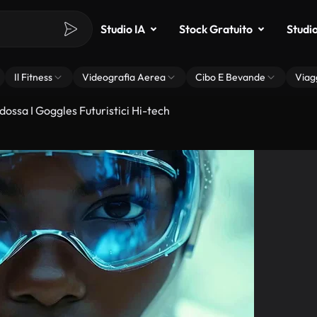
Studio IA
Stock Gratuito
Studi
Il Fitness
Videografia Aerea
Cibo E Bevande
Viag
ossa I Goggles Futuristici Hi-tech