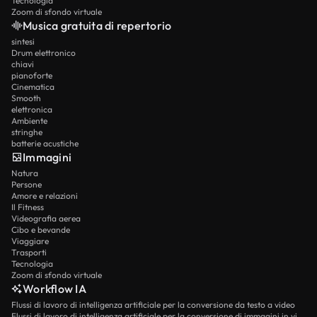
Tecnologia
Zoom di sfondo virtuale
Musica gratuita di repertorio
sintesi
Drum elettronico
chiavi
pianoforte
Cinematica
Smooth
elettronica
Ambiente
stringhe
batterie acustiche
Immagini
Natura
Persone
Amore e relazioni
Il Fitness
Videografia aerea
Cibo e bevande
Viaggiare
Trasporti
Tecnologia
Zoom di sfondo virtuale
Workflow IA
Flussi di lavoro di intelligenza artificiale per la conversione da testo a video
Flussi di lavoro di intelligenza artificiale per la conversione di immagini in video