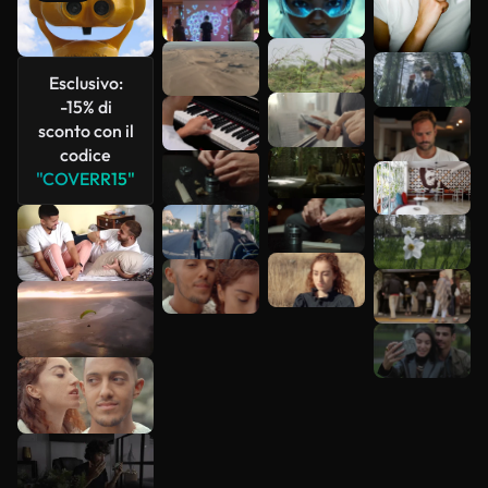
Esclusivo:
-15% di
Scopri di
sconto con il
più
codice
"COVERR15"