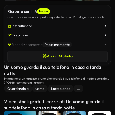
Ricreare con l’IA
Nuovo
Crea nuove versioni di questa inquadratura con l’intelligenza artificiale
Ristrutturare
Crea video
Ricondizionamento
Prossimamente
Apri in AI Studio
Un uomo guarda il suo telefono in casa a tarda
notte
Immagine di un ragazzo bruno che guarda il suo telefono di notte e sorride
leggermente.
Diritti commerciali gratuiti
Guardando a
uomo
Luce bianca
...
Video stock gratuiti correlati Un uomo guarda il
suo telefono in casa a tarda notte