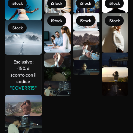
iStock
iStock
iStock
iStock
iStock
iStock
iStock
iStock
Esclusivo:
-15% di
Scopri di
sconto con il
più
codice
"COVERR15"