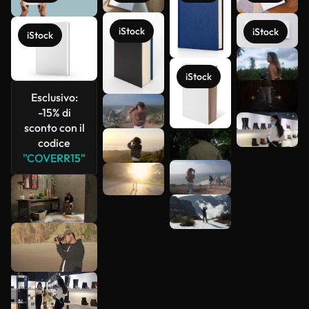
iStock
iStock
iStock
Scopri di
più
iStock
Esclusivo:
-15% di
sconto con il
codice
"COVERR15"