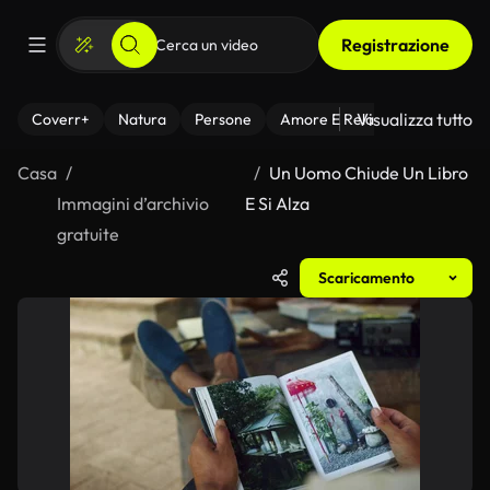
Registrazione
Visualizza tutto
Coverr+
Natura
Persone
Amore E Relazioni
Il Fitnes
Casa
Un Uomo Chiude Un Libro
Immagini d’archivio
E Si Alza
gratuite
Scaricamento