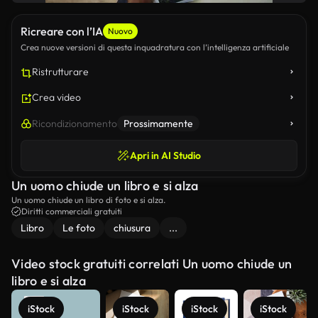
Ricreare con l’IA
Nuovo
Crea nuove versioni di questa inquadratura con l’intelligenza artificiale
Ristrutturare
Crea video
Ricondizionamento
Prossimamente
Apri in AI Studio
Un uomo chiude un libro e si alza
Un uomo chiude un libro di foto e si alza.
Diritti commerciali gratuiti
Libro
Le foto
chiusura
...
Video stock gratuiti correlati Un uomo chiude un
libro e si alza
iStock
iStock
iStock
iStock