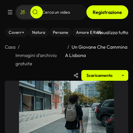
Registrazione
Visualizza tutto
Coverr+
Natura
Persone
Amore E Relazioni
Il Fitnes
Casa
Un Giovane Che Cammina
Immagini d’archivio
A Lisbona
gratuite
Scaricamento