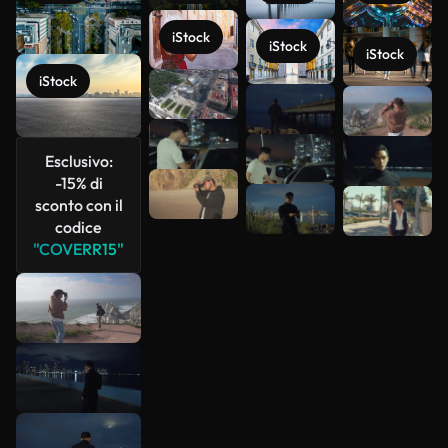
iStock
iStock
iStock
iStock
Scopri di
più
Esclusivo:
-15% di
sconto con il
codice
"COVERR15"