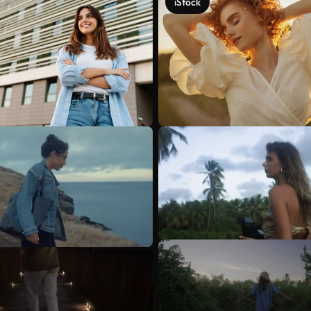
iStock