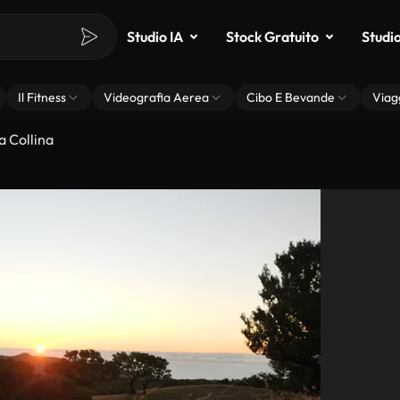
Studio IA
Stock Gratuito
Studi
Il Fitness
Videografia Aerea
Cibo E Bevande
Viag
 Collina