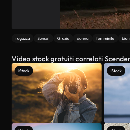
ragazza
Sunset
Grazia
donna
femminile
bio
Video stock gratuiti correlati Scende
iStock
iStock