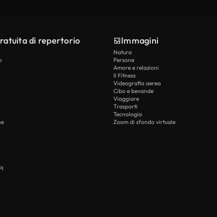
ratuita di repertorio
Immagini
Natura
o
Persone
Amore e relazioni
Il Fitness
Videografia aerea
Cibo e bevande
Viaggiare
Trasporti
Tecnologia
he
Zoom di sfondo virtuale
PI