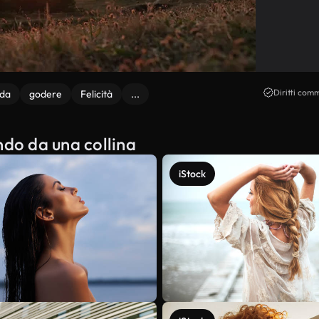
Diritti comm
nda
godere
Felicità
...
ndo da una collina
iStock