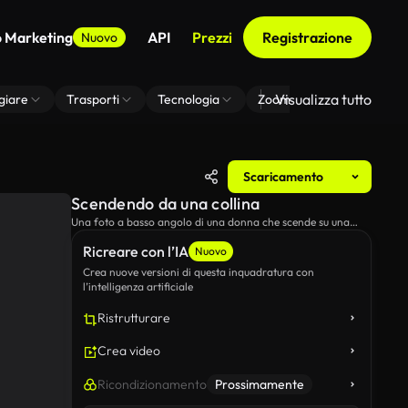
o Marketing
API
Prezzi
Registrazione
Nuovo
Visualizza tutto
giare
Trasporti
Tecnologia
Zoom Di Sfondo Virtuale
Scaricamento
Scendendo da una collina
Una foto a basso angolo di una donna che scende su una
collina al tramonto.
Ricreare con l’IA
Nuovo
Crea nuove versioni di questa inquadratura con
l’intelligenza artificiale
Ristrutturare
Crea video
Ricondizionamento
Prossimamente