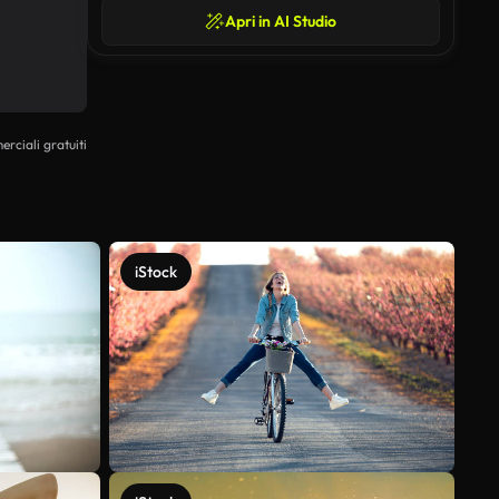
Apri in AI Studio
erciali gratuiti
iStock