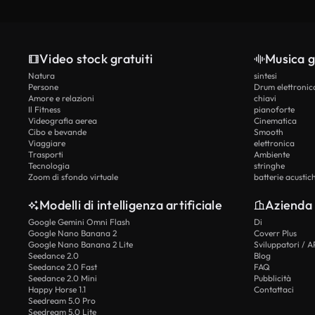
Video stock gratuiti
Musica g
Natura
sintesi
Persone
Drum elettronic
Amore e relazioni
chiavi
Il Fitness
pianoforte
Videografia aerea
Cinematica
Cibo e bevande
Smooth
Viaggiare
elettronica
Trasporti
Ambiente
Tecnologia
stringhe
Zoom di sfondo virtuale
batterie acustic
Modelli di intelligenza artificiale
Azienda
Google Gemini Omni Flash
Di
Google Nano Banana 2
Coverr Plus
Google Nano Banana 2 Lite
Sviluppatori / A
Seedance 2.0
Blog
Seedance 2.0 Fast
FAQ
Seedance 2.0 Mini
Pubblicità
Happy Horse 1.1
Contattaci
Seedream 5.0 Pro
Seedream 5.0 Lite