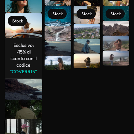
iStock
iStock
iStock
iStock
Scopri di
più
Esclusivo:
-15% di
sconto con il
codice
"COVERR15"