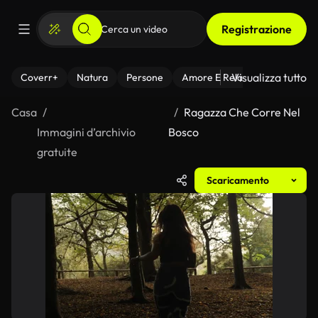
Registrazione
Visualizza tutto
Coverr+
Natura
Persone
Amore E Relazioni
Il Fitnes
Casa
Ragazza Che Corre Nel
Immagini d’archivio
Bosco
gratuite
Scaricamento