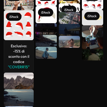
iStock
iStock
iStock
iStock
Scopri di
più
Esclusivo:
-15% di
sconto con il
codice
"COVERR15"