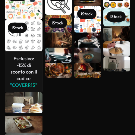
iStock
iStock
iStock
iStock
Scopri di
più
Esclusivo:
-15% di
sconto con il
codice
"COVERR15"