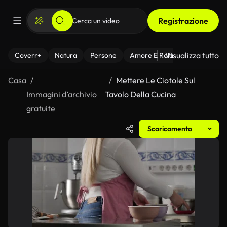
Registrazione
Visualizza tutto
Coverr+
Natura
Persone
Amore E Relazioni
Il Fitnes
Casa
Mettere Le Ciotole Sul
Immagini d’archivio
Tavolo Della Cucina
gratuite
Scaricamento