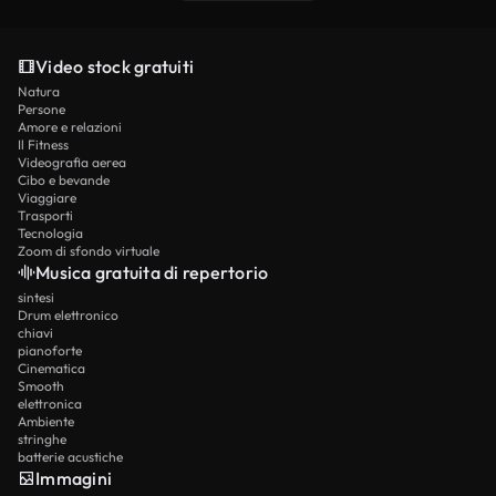
Video stock gratuiti
Natura
Persone
Amore e relazioni
Il Fitness
Videografia aerea
Cibo e bevande
Viaggiare
Trasporti
Tecnologia
Zoom di sfondo virtuale
Musica gratuita di repertorio
sintesi
Drum elettronico
chiavi
pianoforte
Cinematica
Smooth
elettronica
Ambiente
stringhe
batterie acustiche
Immagini