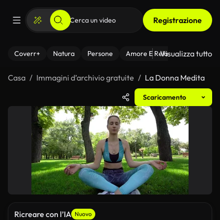
Registrazione
Visualizza tutto
Coverr+
Natura
Persone
Amore E Relazioni
Il Fitnes
Casa
Immagini d’archivio gratuite
La Donna Medita
Scaricamento
Ricreare con l’IA
Nuovo