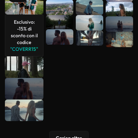
Scopri di
più
Esclusivo:
-15% di
sconto con il
codice
"COVERR15"