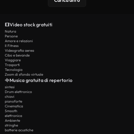
Carica altro
Video stock gratuiti
Natura
Persone
Amore e relazioni
Il Fitness
Videografia aerea
Cibo e bevande
Viaggiare
Trasporti
Tecnologia
Zoom di sfondo virtuale
Musica gratuita di repertorio
sintesi
Drum elettronico
chiavi
pianoforte
Cinematica
Smooth
elettronica
Ambiente
stringhe
batterie acustiche