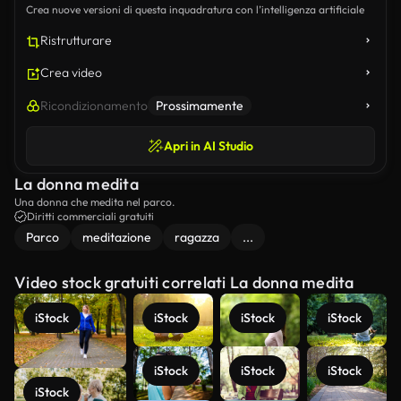
Crea nuove versioni di questa inquadratura con l’intelligenza artificiale
Ristrutturare
Crea video
Ricondizionamento
Prossimamente
Apri in AI Studio
La donna medita
Una donna che medita nel parco.
Diritti commerciali gratuiti
Parco
meditazione
ragazza
...
Video stock gratuiti correlati La donna medita
iStock
iStock
iStock
iStock
iStock
iStock
iStock
iStock