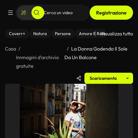
Registrazione
Visualizza tutto
Coverr+
Natura
Persone
Amore E Relazioni
Il Fitnes
Casa
La Donna Godendo Il Sole
Immagini d’archivio
Da Un Balcone
gratuite
Scaricamento