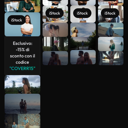
iStock
iStock
iStock
iStock
Scopri di
più
Esclusivo:
-15% di
sconto con il
codice
"COVERR15"