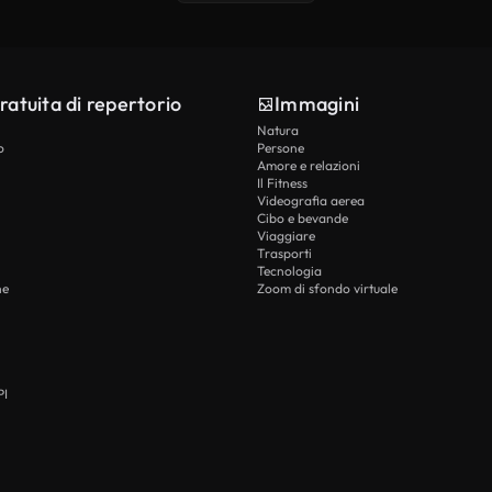
ratuita di repertorio
Immagini
Natura
o
Persone
Amore e relazioni
Il Fitness
Videografia aerea
Cibo e bevande
Viaggiare
Trasporti
Tecnologia
he
Zoom di sfondo virtuale
PI