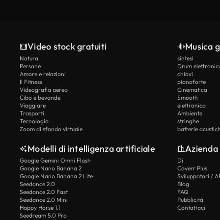
Video stock gratuiti
Musica g
Natura
sintesi
Persone
Drum elettronic
Amore e relazioni
chiavi
Il Fitness
pianoforte
Videografia aerea
Cinematica
Cibo e bevande
Smooth
Viaggiare
elettronica
Trasporti
Ambiente
Tecnologia
stringhe
Zoom di sfondo virtuale
batterie acustic
Modelli di intelligenza artificiale
Azienda
Google Gemini Omni Flash
Di
Google Nano Banana 2
Coverr Plus
Google Nano Banana 2 Lite
Sviluppatori / A
Seedance 2.0
Blog
Seedance 2.0 Fast
FAQ
Seedance 2.0 Mini
Pubblicità
Happy Horse 1.1
Contattaci
Seedream 5.0 Pro