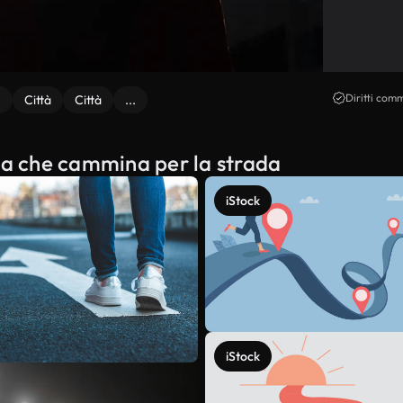
Diritti comm
e
Città
Città
...
nna che cammina per la strada
iStock
iStock