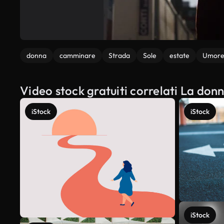
donna
camminare
Strada
Sole
estate
Umor
Video stock gratuiti correlati La do
iStock
iStock
iStock