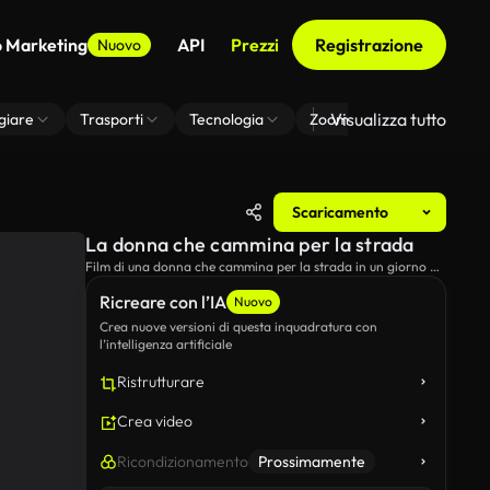
o Marketing
API
Prezzi
Registrazione
Nuovo
Visualizza tutto
giare
Trasporti
Tecnologia
Zoom Di Sfondo Virtuale
Scaricamento
La donna che cammina per la strada
Film di una donna che cammina per la strada in un giorno di
sole.
Ricreare con l’IA
Nuovo
Crea nuove versioni di questa inquadratura con
l’intelligenza artificiale
Ristrutturare
Crea video
Ricondizionamento
Prossimamente