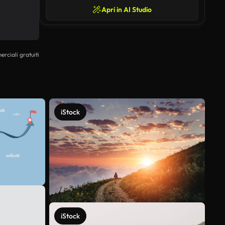
Apri in AI Studio
erciali gratuiti
iStock
iStock