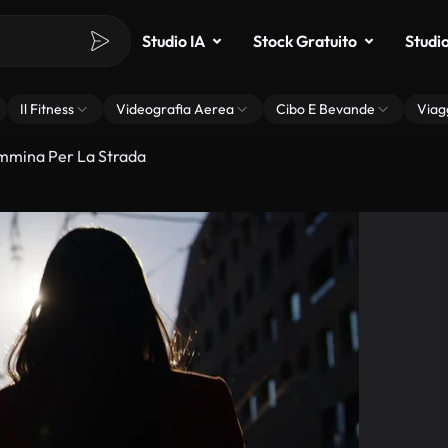
Studio IA
Stock Gratuito
Studi
Il Fitness
Videografia Aerea
Cibo E Bevande
Viag
mmina Per La Strada