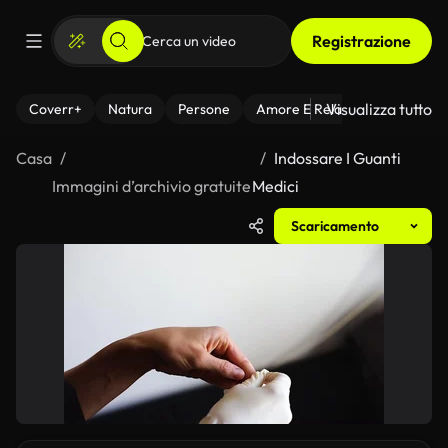
Registrazione
Visualizza tutto
Coverr+
Natura
Persone
Amore E Relazioni
Il Fitnes
Casa
Indossare I Guanti
Immagini d’archivio gratuite
Medici
Scaricamento