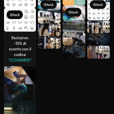
iStock
iStock
iStock
iStock
Scopri di
più
Esclusivo:
-15% di
sconto con il
codice
"COVERR15"