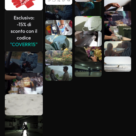
Scopri di
più
Esclusivo:
-15% di
sconto con il
codice
"COVERR15"