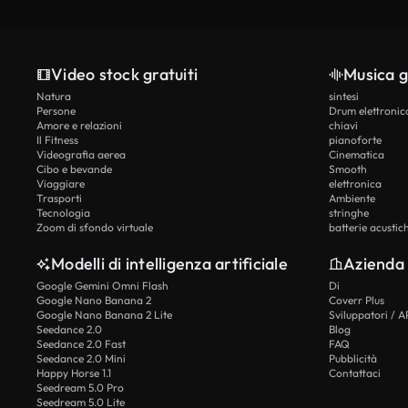
Video stock gratuiti
Musica g
Natura
sintesi
Persone
Drum elettronic
Amore e relazioni
chiavi
Il Fitness
pianoforte
Videografia aerea
Cinematica
Cibo e bevande
Smooth
Viaggiare
elettronica
Trasporti
Ambiente
Tecnologia
stringhe
Zoom di sfondo virtuale
batterie acustic
Modelli di intelligenza artificiale
Azienda
Google Gemini Omni Flash
Di
Google Nano Banana 2
Coverr Plus
Google Nano Banana 2 Lite
Sviluppatori / A
Seedance 2.0
Blog
Seedance 2.0 Fast
FAQ
Seedance 2.0 Mini
Pubblicità
Happy Horse 1.1
Contattaci
Seedream 5.0 Pro
Seedream 5.0 Lite