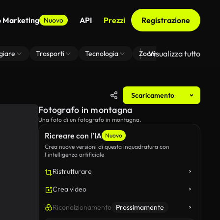
o Marketing
API
Prezzi
Registrazione
Nuovo
Visualizza tutto
giare
Trasporti
Tecnologia
Zoom Di Sfondo Virtuale
Scaricamento
Fotografo in montagna
Una foto di un fotografo in montagna.
Ricreare con l’IA
Nuovo
Crea nuove versioni di questa inquadratura con
l’intelligenza artificiale
Ristrutturare
Crea video
Ricondizionamento
Prossimamente