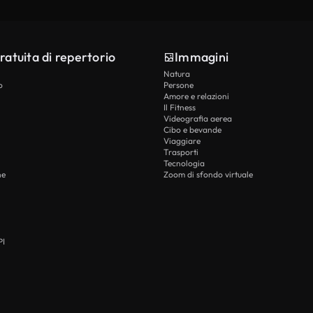
ratuita di repertorio
Immagini
Natura
o
Persone
Amore e relazioni
Il Fitness
Videografia aerea
Cibo e bevande
Viaggiare
Trasporti
Tecnologia
he
Zoom di sfondo virtuale
PI