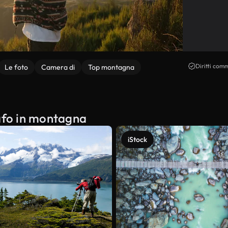
Diritti comm
Le foto
Camera di
Top montagna
rafo in montagna
iStock