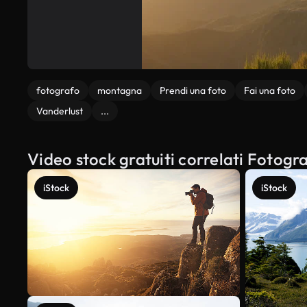
fotografo
montagna
Prendi una foto
Fai una foto
Vanderlust
...
Video stock gratuiti correlati Fotog
iStock
iStock