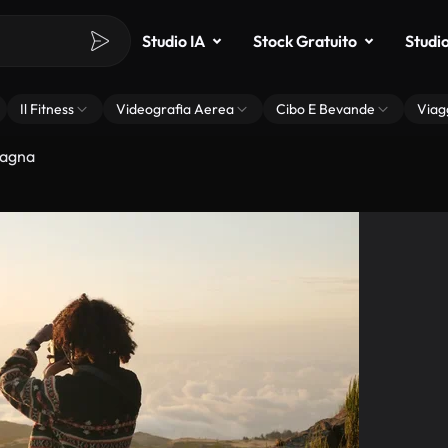
Studio IA
Stock Gratuito
Studi
Il Fitness
Videografia Aerea
Cibo E Bevande
Viag
tagna