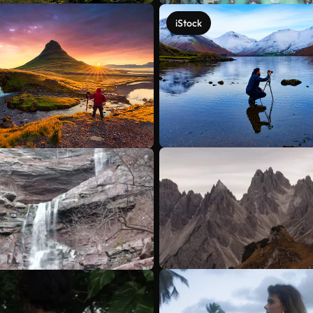
iStock