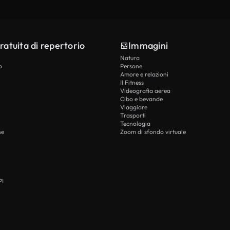
ratuita di repertorio
Immagini
Natura
o
Persone
Amore e relazioni
Il Fitness
Videografia aerea
Cibo e bevande
Viaggiare
Trasporti
Tecnologia
he
Zoom di sfondo virtuale
PI