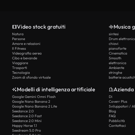
Video stock gratuiti
Musica g
Natura
sintesi
Persone
Drum elettronic
Amore e relazioni
chiavi
Il Fitness
pianoforte
Videografia aerea
Cinematica
Cibo e bevande
Smooth
Viaggiare
elettronica
Trasporti
Ambiente
Tecnologia
stringhe
Zoom di sfondo virtuale
batterie acustic
Modelli di intelligenza artificiale
Azienda
Google Gemini Omni Flash
Di
Google Nano Banana 2
Coverr Plus
Google Nano Banana 2 Lite
Sviluppatori / A
Seedance 2.0
Blog
Seedance 2.0 Fast
FAQ
Seedance 2.0 Mini
Pubblicità
Happy Horse 1.1
Contattaci
Seedream 5.0 Pro