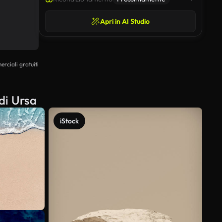
Apri in AI Studio
erciali gratuiti
di Ursa
iStock