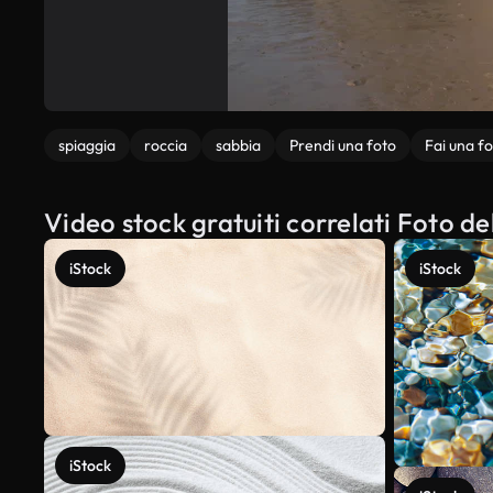
spiaggia
roccia
sabbia
Prendi una foto
Fai una f
Video stock gratuiti correlati Foto de
iStock
iStock
iStock