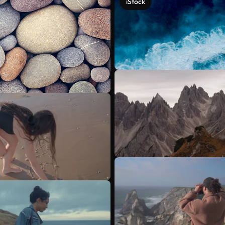
iStock