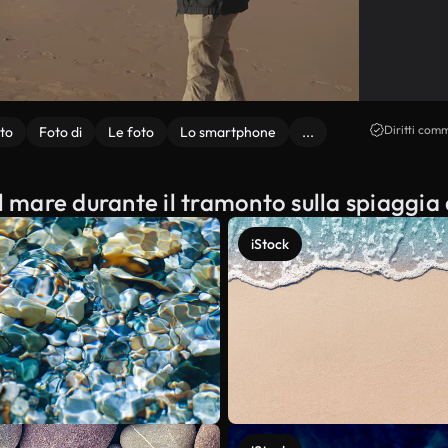
Diritti comm
oto
Foto di
Le foto
Lo smartphone
...
l mare durante il tramonto sulla spiaggia 
iStock