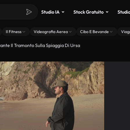
Studio IA
Stock Gratuito
Studi
Il Fitness
Videografia Aerea
Cibo E Bevande
Viag
ante Il Tramonto Sulla Spiaggia Di Ursa