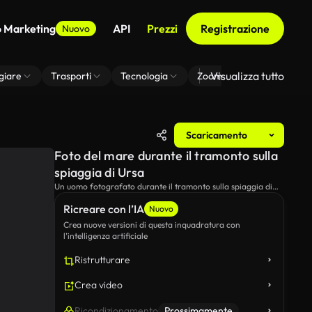
o Marketing
API
Prezzi
Registrazione
Nuovo
Visualizza tutto
giare
Trasporti
Tecnologia
Zoom Di Sfondo Virtuale
Scaricamento
Foto del mare durante il tramonto sulla
spiaggia di Ursa
Un uomo fotografato durante il tramonto sulla spiaggia di
Ursa in Portogallo.
Ricreare con l’IA
Nuovo
Crea nuove versioni di questa inquadratura con
l’intelligenza artificiale
Ristrutturare
Crea video
Ricondizionamento
Prossimamente