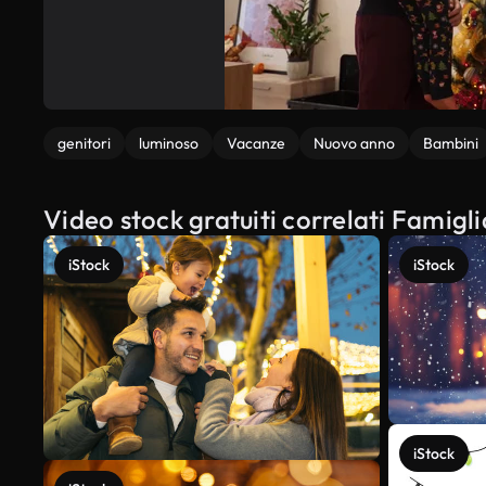
genitori
luminoso
Vacanze
Nuovo anno
Bambini
Video stock gratuiti correlati Famigli
iStock
iStock
iStock