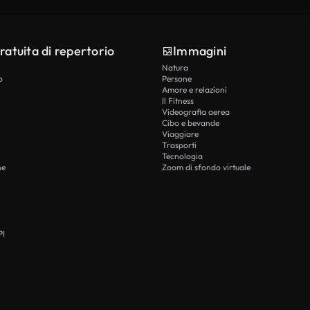
ratuita di repertorio
Immagini
Natura
o
Persone
Amore e relazioni
Il Fitness
Videografia aerea
Cibo e bevande
Viaggiare
Trasporti
Tecnologia
he
Zoom di sfondo virtuale
PI