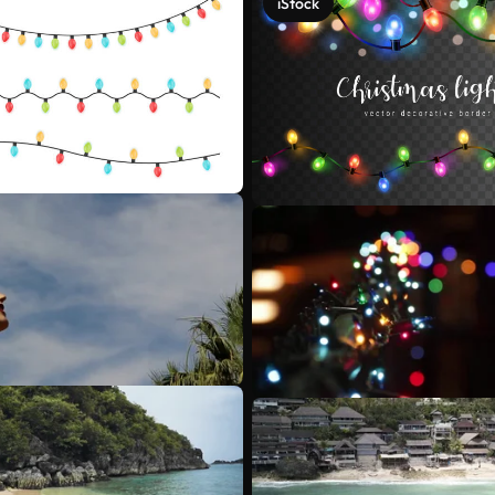
iStock