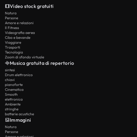
Video stock gratuiti
Natura
Persone
Amore e relazioni
Il Fitness
Videografia aerea
Cibo e bevande
Viaggiare
Trasporti
Tecnologia
Zoom di sfondo virtuale
Musica gratuita di repertorio
sintesi
Drum elettronico
chiavi
pianoforte
Cinematica
Smooth
elettronica
Ambiente
stringhe
batterie acustiche
Immagini
Natura
Persone
Amore e relazioni