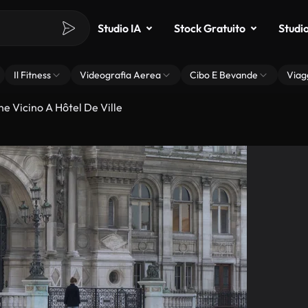
Studio IA
Stock Gratuito
Studi
Il Fitness
Videografia Aerea
Cibo E Bevande
Viag
 Vicino A Hôtel De Ville