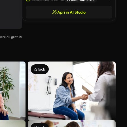
Apri in AI Studio
erciali gratuiti
iStock