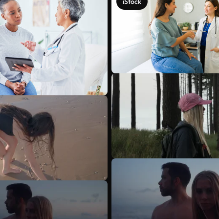
iStock