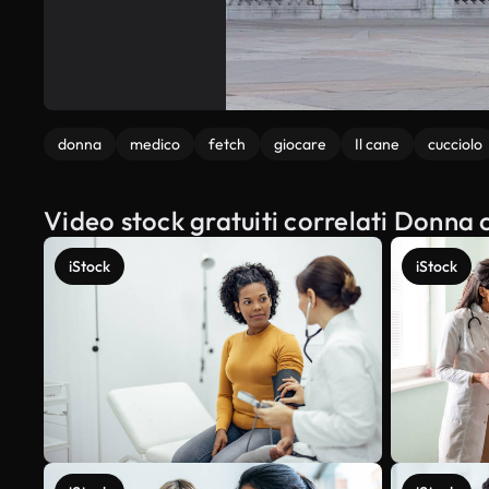
donna
medico
fetch
giocare
Il cane
cucciolo
Video stock gratuiti correlati Donna c
iStock
iStock