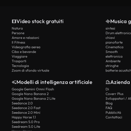
Video stock gratuiti
Musica g
Natura
sintesi
Persone
Drum elettronic
Amore e relazioni
chiavi
Il Fitness
pianoforte
Videografia aerea
Cinematica
Cibo e bevande
Smooth
Viaggiare
elettronica
Trasporti
Ambiente
Tecnologia
stringhe
Zoom di sfondo virtuale
batterie acustic
Modelli di intelligenza artificiale
Azienda
Google Gemini Omni Flash
Di
Google Nano Banana 2
Coverr Plus
Google Nano Banana 2 Lite
Sviluppatori / A
Seedance 2.0
Blog
Seedance 2.0 Fast
FAQ
Seedance 2.0 Mini
Pubblicità
Happy Horse 1.1
Contattaci
Seedream 5.0 Pro
Seedream 5.0 Lite