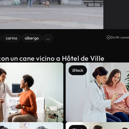
Diritti comm
carino
albergo
...
on un cane vicino a Hôtel de Ville
iStock