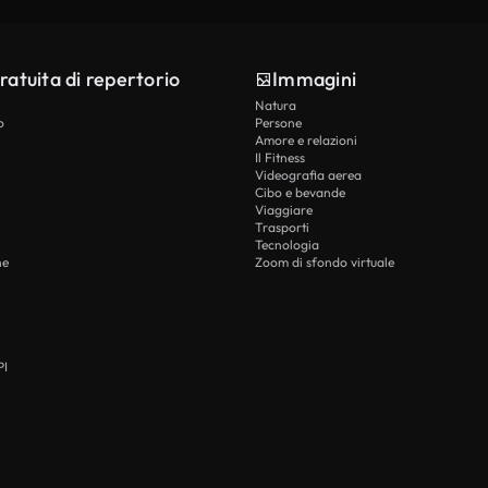
ratuita di repertorio
Immagini
Natura
o
Persone
Amore e relazioni
Il Fitness
Videografia aerea
Cibo e bevande
Viaggiare
Trasporti
Tecnologia
he
Zoom di sfondo virtuale
PI