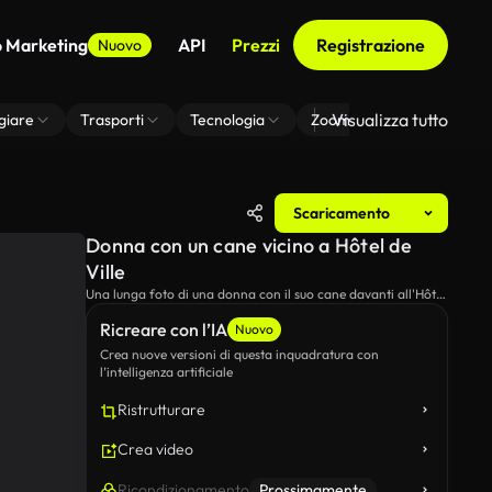
o Marketing
API
Prezzi
Registrazione
Nuovo
Visualizza tutto
giare
Trasporti
Tecnologia
Zoom Di Sfondo Virtuale
Scaricamento
Donna con un cane vicino a Hôtel de
Ville
Una lunga foto di una donna con il suo cane davanti all'Hôtel
de Ville di Parigi.
Ricreare con l’IA
Nuovo
Crea nuove versioni di questa inquadratura con
l’intelligenza artificiale
Ristrutturare
Crea video
Ricondizionamento
Prossimamente