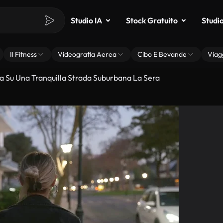
Studio IA
Stock Gratuito
Studi
Il Fitness
Videografia Aerea
Cibo E Bevande
Viag
a Su Una Tranquilla Strada Suburbana La Sera