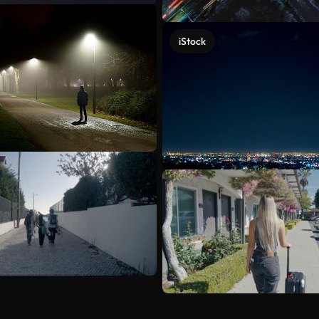
iStock