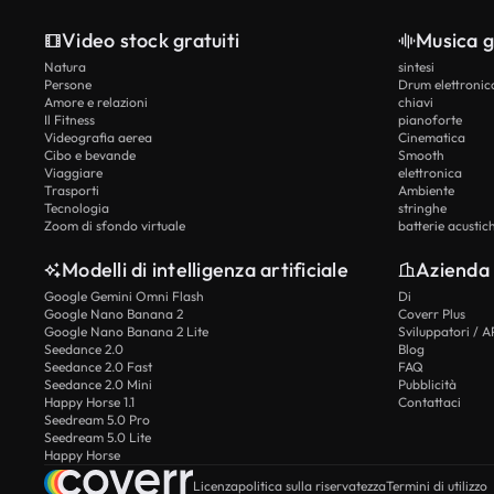
Video stock gratuiti
Musica g
Natura
sintesi
Persone
Drum elettronic
Amore e relazioni
chiavi
Il Fitness
pianoforte
Videografia aerea
Cinematica
Cibo e bevande
Smooth
Viaggiare
elettronica
Trasporti
Ambiente
Tecnologia
stringhe
Zoom di sfondo virtuale
batterie acustic
Modelli di intelligenza artificiale
Azienda
Google Gemini Omni Flash
Di
Google Nano Banana 2
Coverr Plus
Google Nano Banana 2 Lite
Sviluppatori / A
Seedance 2.0
Blog
Seedance 2.0 Fast
FAQ
Seedance 2.0 Mini
Pubblicità
Happy Horse 1.1
Contattaci
Seedream 5.0 Pro
Seedream 5.0 Lite
Happy Horse
Licenza
politica sulla riservatezza
Termini di utilizzo