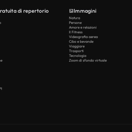
ratuita di repertorio
Immagini
Natura
o
Persone
Amore e relazioni
Il Fitness
Videografia aerea
Cibo e bevande
Viaggiare
Trasporti
Tecnologia
he
Zoom di sfondo virtuale
PI