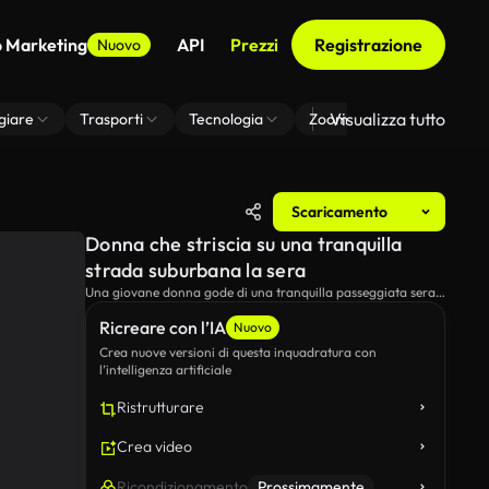
o Marketing
API
Prezzi
Registrazione
Nuovo
Visualizza tutto
giare
Trasporti
Tecnologia
Zoom Di Sfondo Virtuale
Scaricamento
Donna che striscia su una tranquilla
strada suburbana la sera
Una giovane donna gode di una tranquilla passeggiata serale
lungo una tranquilla strada suburbana, mentre prende un
Ricreare con l’IA
cucchiaio da un tumbler.L'ambiente tranquillo e la luce del
Nuovo
giorno sbiadita creano un'atmosfera serena e rilassante.
Crea nuove versioni di questa inquadratura con
l’intelligenza artificiale
Ristrutturare
Crea video
Ricondizionamento
Prossimamente