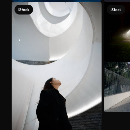
iStock
iStock