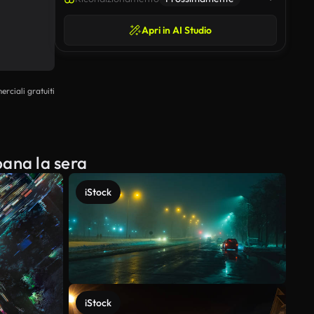
Apri in AI Studio
erciali gratuiti
bana la sera
iStock
iStock