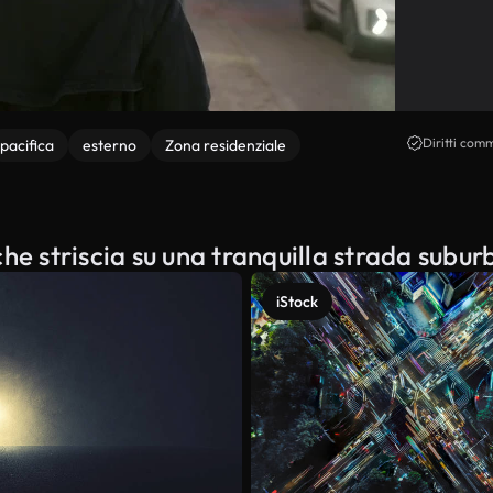
Diritti comm
pacifica
esterno
Zona residenziale
he striscia su una tranquilla strada subur
iStock