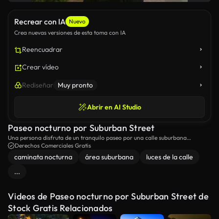
Recrear con IA
Nuevo
Crea nuevas versiones de esta toma con IA
Reencuadrar
Crear vídeo
Rediseñar
Muy pronto
Abrir en AI Studio
Paseo nocturno por Suburban Street
Una persona disfruta de un tranquilo paseo por una calle suburbana
bordeada de árboles cuando llega la noche.
Derechos Comerciales Gratis
caminata nocturna
área suburbana
luces de la calle
...
Videos de Paseo nocturno por Suburban Street de
Stock Gratis Relacionados