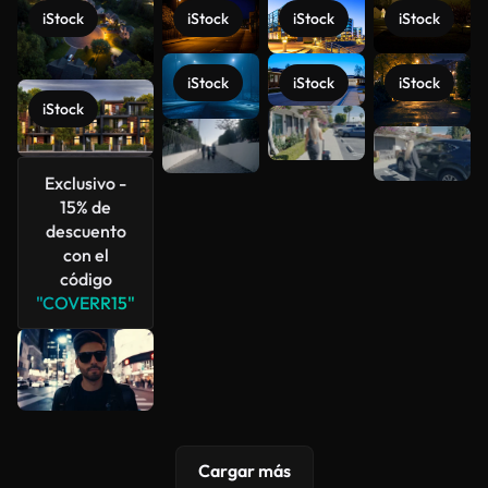
iStock
iStock
iStock
iStock
iStock
iStock
iStock
iStock
Ver más
Exclusivo -
15% de
descuento
con el
código
"COVERR15"
Cargar más