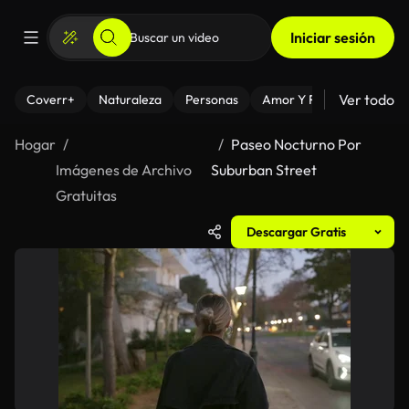
Iniciar sesión
Ver todo
Coverr+
Naturaleza
Personas
Amor Y Relaciones
El
Hogar
Paseo Nocturno Por
Imágenes de Archivo
Suburban Street
Gratuitas
Descargar Gratis