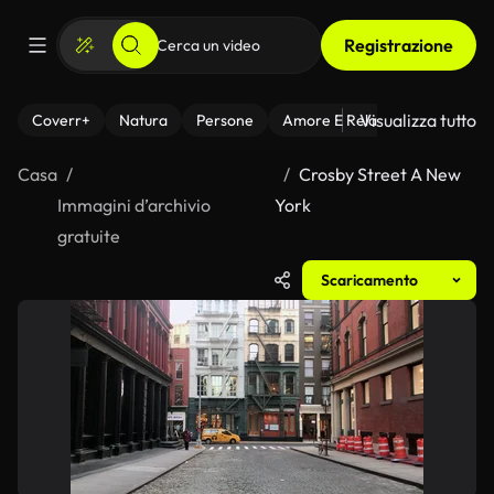
Registrazione
Visualizza tutto
Coverr+
Natura
Persone
Amore E Relazioni
Il Fitnes
Casa
Crosby Street A New
Immagini d’archivio
York
gratuite
Scaricamento