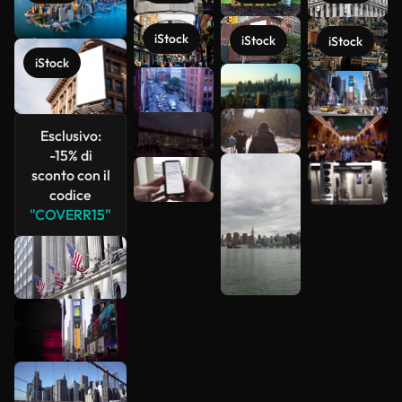
iStock
iStock
iStock
iStock
Scopri di
più
Esclusivo:
-15% di
sconto con il
codice
"COVERR15"