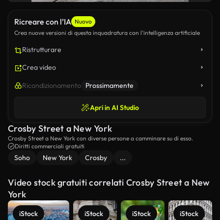
Ricreare con l’IA
Nuovo
Crea nuove versioni di questa inquadratura con l’intelligenza artificiale
Ristrutturare
Crea video
Ricondizionamento
Prossimamente
Apri in AI Studio
Crosby Street a New York
Crosby Street a New York con diverse persone a camminare su di esso.
Diritti commerciali gratuiti
Soho
New York
Crosby
...
Video stock gratuiti correlati Crosby Street a New
York
iStock
iStock
iStock
iStock