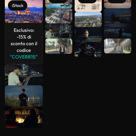
iStock
Scopri di
più
Esclusivo:
-15% di
sconto con il
codice
"COVERR15"