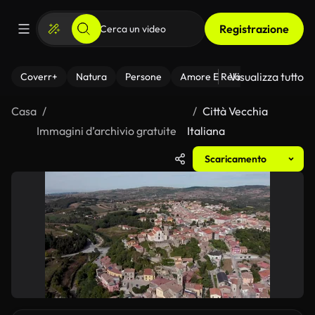
Registrazione
Visualizza tutto
Coverr+
Natura
Persone
Amore E Relazioni
Il Fitnes
Casa
Città Vecchia
Immagini d’archivio gratuite
Italiana
Scaricamento