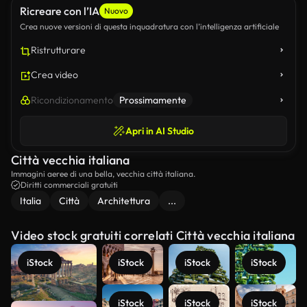
Ricreare con l’IA
Nuovo
Crea nuove versioni di questa inquadratura con l’intelligenza artificiale
Ristrutturare
Crea video
Ricondizionamento
Prossimamente
Apri in AI Studio
Città vecchia italiana
Immagini aeree di una bella, vecchia città italiana.
Diritti commerciali gratuiti
Italia
Città
Architettura
...
Video stock gratuiti correlati Città vecchia italiana
iStock
iStock
iStock
iStock
iStock
iStock
iStock