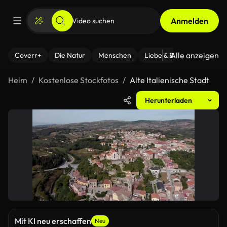
Anmelden
Alle anzeigen
Coverr+
Die Natur
Menschen
Liebe & Beziehungen
F
Heim
Kostenlose Stockfotos
Alte Italienische Stadt
Herunterladen
Mit KI neu erschaffen
Neu