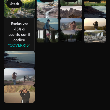
iStock
Scopri di
più
Esclusivo:
-15% di
sconto con il
codice
"COVERR15"