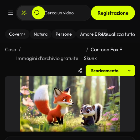
Registrazione
Visualizza tutto
Coverr+
Natura
Persone
Amore E Relazioni
Il Fitnes
Casa
Cartoon Fox E
Immagini d’archivio gratuite
Skunk
Scaricamento