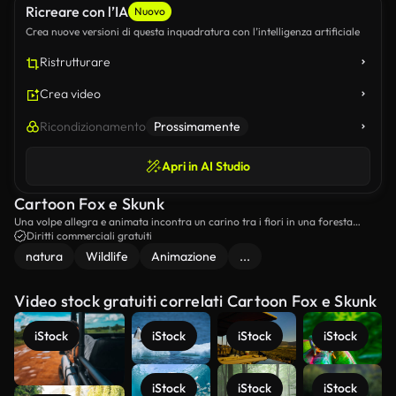
Ricreare con l’IA
Nuovo
Crea nuove versioni di questa inquadratura con l’intelligenza artificiale
Ristrutturare
Crea video
Ricondizionamento
Prossimamente
Apri in AI Studio
Cartoon Fox e Skunk
Una volpe allegra e animata incontra un carino tra i fiori in una foresta
illuminata dal sole.
Diritti commerciali gratuiti
natura
Wildlife
Animazione
...
Video stock gratuiti correlati Cartoon Fox e Skunk
iStock
iStock
iStock
iStock
iStock
iStock
iStock