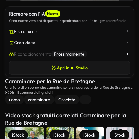
Ricreare con l’IA
Nuovo
Crea nuove versioni di questa inquadratura con l’intelligenza artificiale
Ristrutturare
Crea video
Ricondizionamento
Prossimamente
Apri in AI Studio
Camminare per la Rue de Bretagne
Una foto di un uomo che cammina sulla strada vuota della Rue de Bretagne a
Parigi.
Diritti commerciali gratuiti
uomo
camminare
Crociata
...
Video stock gratuiti correlati Camminare per la
Rue de Bretagne
iStock
iStock
iStock
iStock