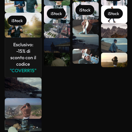
iStock
iStock
iStock
iStock
Scopri di
più
Esclusivo:
-15% di
sconto con il
codice
"COVERR15"