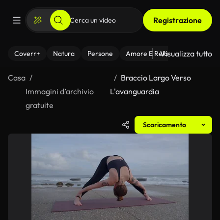
Registrazione
Visualizza tutto
Coverr+
Natura
Persone
Amore E Relazioni
Il Fitnes
Casa
Braccio Largo Verso
Immagini d’archivio
L'avanguardia
gratuite
Scaricamento