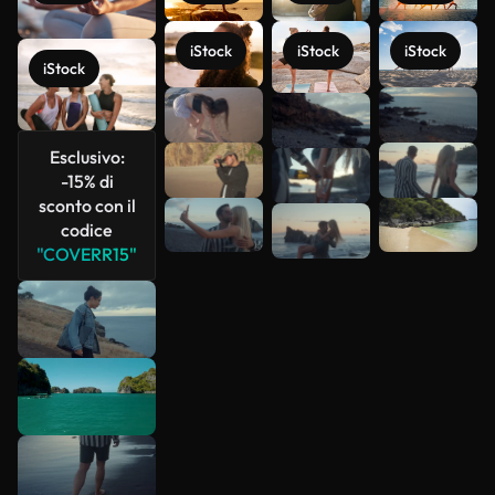
iStock
iStock
iStock
iStock
Scopri di
più
Esclusivo:
-15% di
sconto con il
codice
"COVERR15"