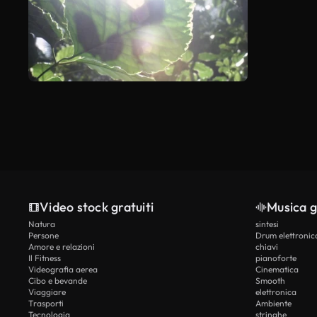
Video stock gratuiti
Musica g
Natura
sintesi
Persone
Drum elettronic
Amore e relazioni
chiavi
Il Fitness
pianoforte
Videografia aerea
Cinematica
Cibo e bevande
Smooth
Viaggiare
elettronica
Trasporti
Ambiente
Tecnologia
stringhe