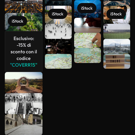
iStock
iStock
iStock
iStock
Scopri di
più
Esclusivo:
-15% di
sconto con il
codice
"COVERR15"