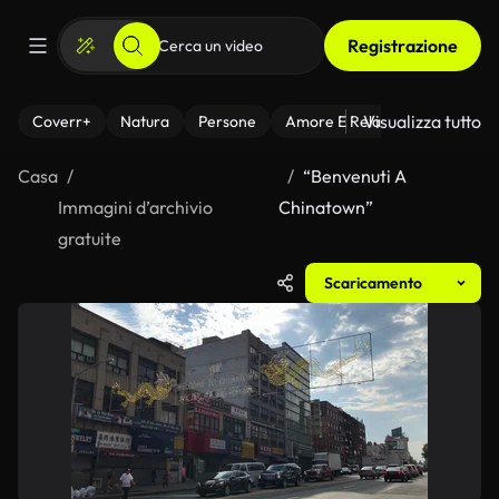
Registrazione
Visualizza tutto
Coverr+
Natura
Persone
Amore E Relazioni
Il Fitnes
Casa
“Benvenuti A
Immagini d’archivio
Chinatown”
gratuite
Scaricamento