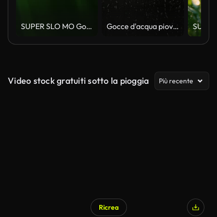
SUPER SLO MO Gocce di pioggia che cadono su pianta verde
Gocce d'acqua piovana ravvicinate
Video stock gratuiti sotto la pioggia
Più recente
Ricrea