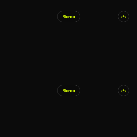
Ricrea
Ricrea