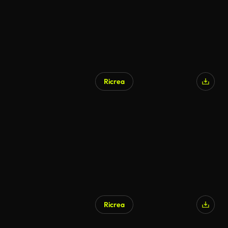
Ricrea
Ricrea