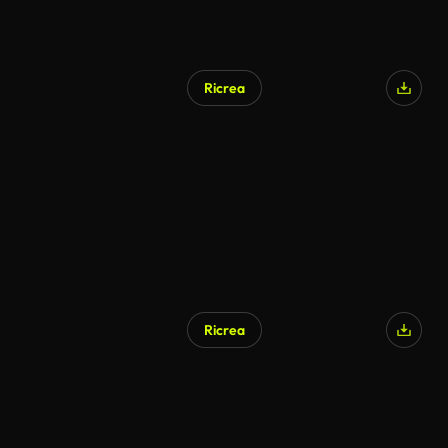
Ricrea
Ricrea