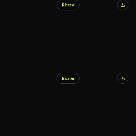
Ricrea
Ricrea