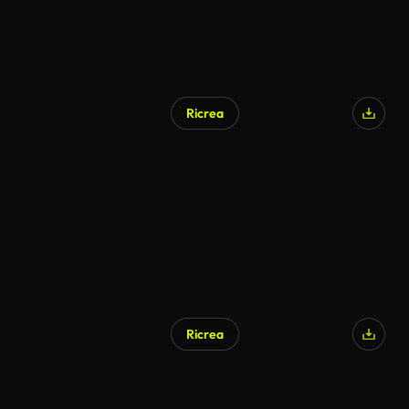
Ricrea
Ricrea