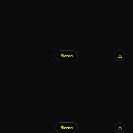
Ricrea
Ricrea