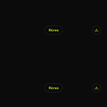
Ricrea
Ricrea