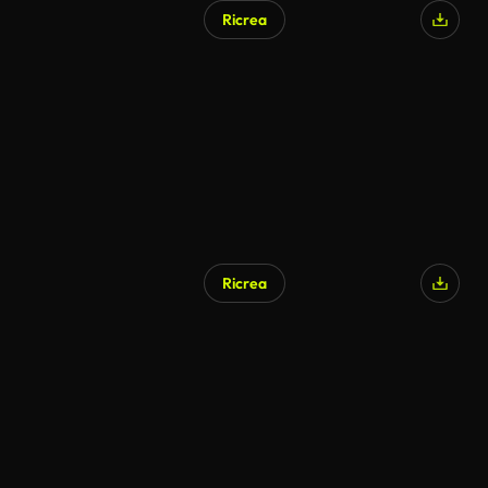
Ricrea
Ricrea