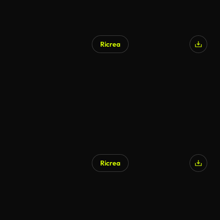
Ricrea
Ricrea