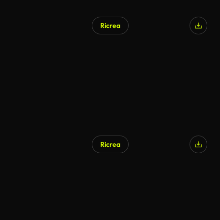
Ricrea
Ricrea