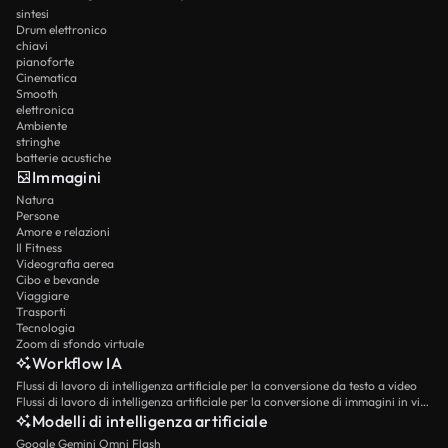
sintesi
Drum elettronico
chiavi
pianoforte
Cinematica
Smooth
elettronica
Ambiente
stringhe
batterie acustiche
Immagini
Natura
Persone
Amore e relazioni
Il Fitness
Videografia aerea
Cibo e bevande
Viaggiare
Trasporti
Tecnologia
Zoom di sfondo virtuale
Workflow IA
Flussi di lavoro di intelligenza artificiale per la conversione da testo a video
Flussi di lavoro di intelligenza artificiale per la conversione di immagini in video
Modelli di intelligenza artificiale
Google Gemini Omni Flash