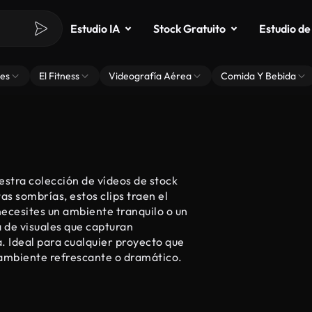
Estudio IA
Stock Gratuito
Estudio de
es
El Fitness
Videografía Aérea
Comida Y Bebida
estra colección de vídeos de stock
s sombrías, estos clips traen el
 necesites un ambiente tranquilo o un
 de visuales que capturan
a. Ideal para cualquier proyecto que
 ambiente refrescante o dramático.