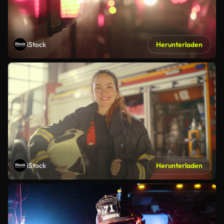
iStock
Herunterladen
iStock
Herunterladen