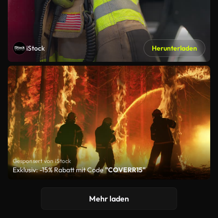
iStock
Herunterladen
Gesponsert von iStock
Exklusiv: -15% Rabatt mit Code
"COVERR15"
Mehr laden