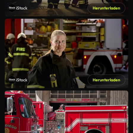
iStock
Herunterladen
iStock
Herunterladen