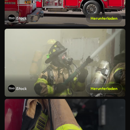
iStock
Herunterladen
iStock
Herunterladen