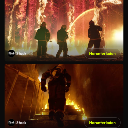
iStock
Herunterladen
iStock
Herunterladen