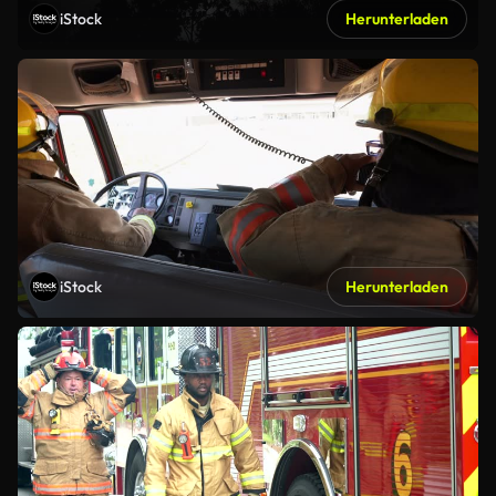
iStock
Herunterladen
iStock
Herunterladen