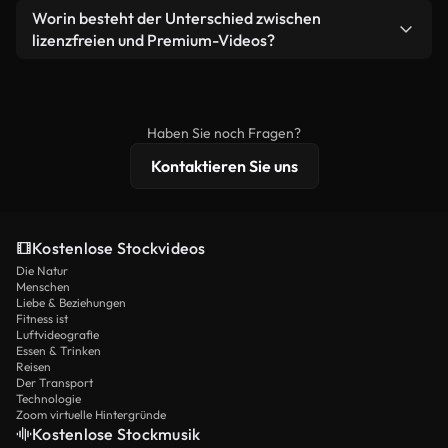
weiterverbreiten.
Ja. Sie dürfen unsere Videos gerne kürzen,
Worin besteht der Unterschied zwischen
Videomaterial.
bearbeiten oder neu zusammenstellen. Achten Sie
lizenzfreien und Premium-Videos?
nur darauf, dass das Endprodukt unserer Lizenz
Lizenzfreie Videos beinhalten kommerzielle
entspricht und nicht als ungeschnittenes
Nutzungsrechte, während Premium-Inhalte
Stockmaterial weiterverbreitet wird.
exklusives Filmmaterial, 4K-Auflösung und
Haben Sie noch Fragen?
erweiterten Lizenzschutz bieten.
Kontaktieren Sie uns
Kostenlose Stockvideos
Die Natur
Menschen
Liebe & Beziehungen
Fitness ist
Luftvideografie
Essen & Trinken
Reisen
Der Transport
Technologie
Zoom virtuelle Hintergründe
Kostenlose Stockmusik