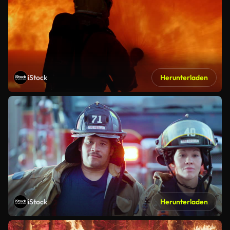
iStock
Herunterladen
iStock
Herunterladen