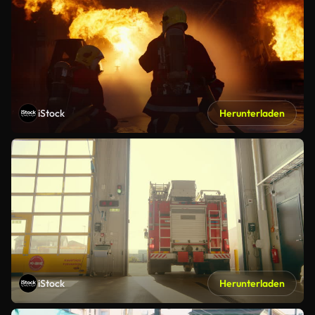
iStock
Herunterladen
iStock
Herunterladen