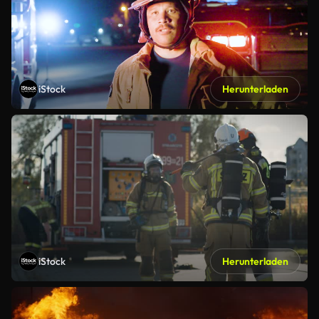
iStock
Herunterladen
iStock
Herunterladen