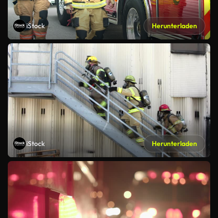
iStock
Herunterladen
iStock
Herunterladen