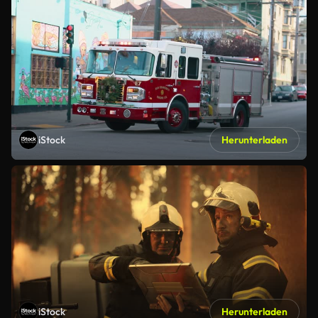
iStock
Herunterladen
iStock
Herunterladen