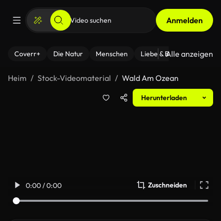
Anmelden
Alle anzeigen
Coverr+
Die Natur
Menschen
Liebe & Beziehungen
F
Heim
Stock-Videomaterial
Wald Am Ozean
Herunterladen
Zuschneiden
0:00 / 0:00