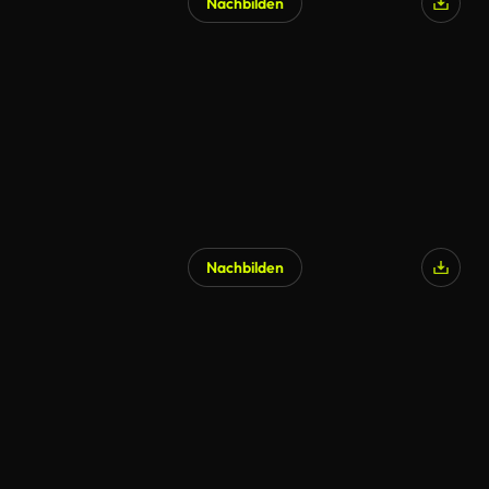
Nachbilden
KI-generiert
Nachbilden
KI-generiert