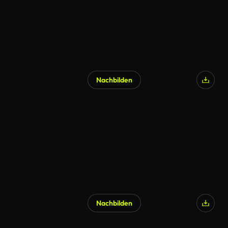
Nachbilden
KI-generiert
Nachbilden
KI-generiert