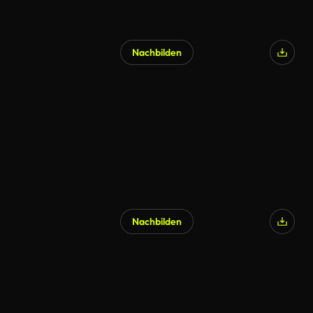
Nachbilden
KI-generiert
Nachbilden
KI-generiert