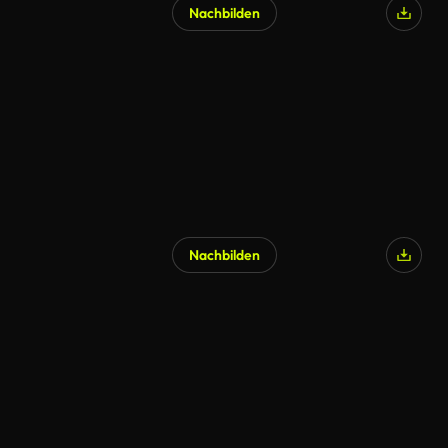
Nachbilden
KI-generiert
Nachbilden
KI-generiert