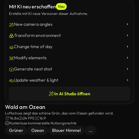
Mit KI neu erschaffen
Neu
Erstelle mit KI neue Versionen dieser Aufnahme.
New camera angles
Transform environment
Change time of day
Modify elements
Generate next shot
Update weather & light
In AI Studio öffnen
Wald am Ozean
Luftschuss zeigt das schöne Grün, das vom Ozean gefunden wird.
16.8s
24 FPS
16:9
Kostenlose kommerzielle Nutzungsrechte
Grüner
Ozean
Blauer Himmel
...