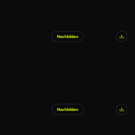
Nachbilden
KI-generiert
Nachbilden
KI-generiert