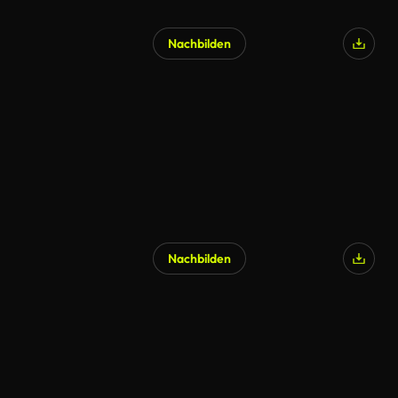
Nachbilden
KI-generiert
Nachbilden
KI-generiert