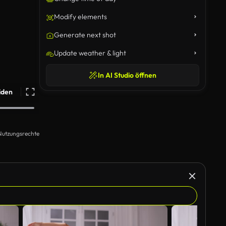
Modify elements
Generate next shot
Update weather & light
In AI Studio öffnen
iden
Nutzungsrechte