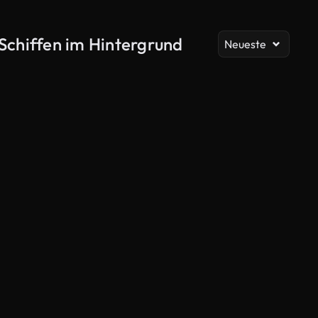
Al
Schiffen im Hintergrund
Neueste
KI-generiert