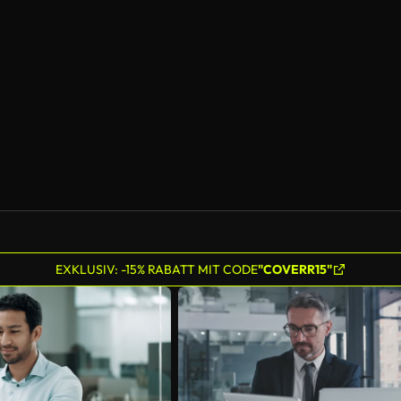
KI-generiert
EXKLUSIV: -15% RABATT MIT CODE
"COVERR15"