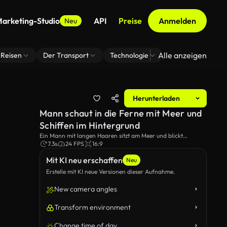
arketing-Studio
API
Preise
Anmelden
Neu
Alle anzeigen
Reisen
Der Transport
Technologie
Zoom Virtuelle H
Herunterladen
Mann schaut in die Ferne mit Meer und
Schiffen im Hintergrund
Ein Mann mit langen Haaren sitzt am Meer und blickt
nachdenklich in die Ferne mit Schiffen, die im Hintergrund
7.3s
24 FPS
16:9
sichtbar sind.Die ruhige Ozeanlage und sein kontemplativer
Mit KI neu erschaffen
Ausdruck erfassen einen Moment der Reflexion und Ruhe.
Neu
Erstelle mit KI neue Versionen dieser Aufnahme.
New camera angles
Transform environment
Change time of day