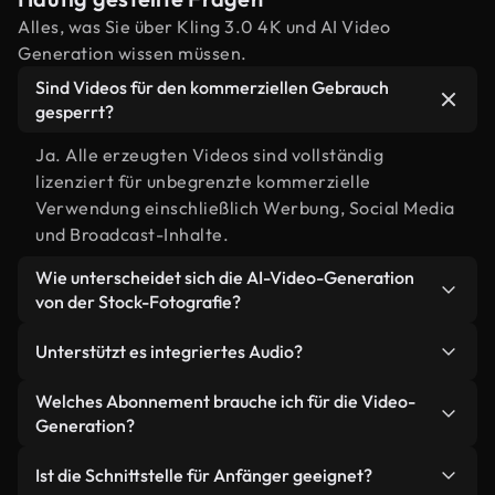
Alles, was Sie über Kling 3.0 4K und AI Video
Generation wissen müssen.
Sind Videos für den kommerziellen Gebrauch
gesperrt?
Ja. Alle erzeugten Videos sind vollständig
lizenziert für unbegrenzte kommerzielle
Verwendung einschließlich Werbung, Social Media
und Broadcast-Inhalte.
Wie unterscheidet sich die AI-Video-Generation
von der Stock-Fotografie?
AI erstellt benutzerdefinierte Szenen, die genau
Unterstützt es integriertes Audio?
auf Ihre kreative Vision zugeschnitten sind, im
Gegensatz zu bereits bestehenden
Ja, Kling 3.0 4K kann synchronisiertes Audio
Welches Abonnement brauche ich für die Video-
Aktienbibliotheken.Es bietet unbegrenzte kreative
erzeugen, das natürlich mit der Bewegung und
Generation?
Flexibilität und einzigartige, noch nie zuvor
Atmosphäre Ihrer Szene übereinstimmt.
Plus-Mitglieder erhalten Standardlimits für
gesehenen Inhalte ohne Lizenzbeschränkungen.
Ist die Schnittstelle für Anfänger geeignet?
einzelne Schöpfer, Pro-Mitglieder erhalten