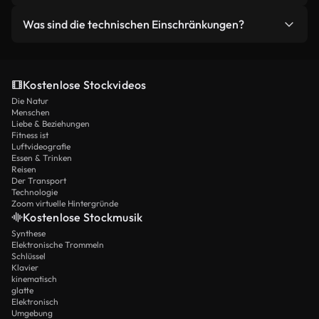
erhöhte Credits für Agenturarbeit und Ultimate-
Absolut. Unsere intuitive Schnittstelle erfordert
Was sind die technischen Einschränkungen?
Mitglieder genießen Prioritätsverarbeitung und
keine technischen Kenntnisse oder Erfahrung in
maximale Kapazität.
der Videobearbeitung. Beschreiben Sie einfach
Szenen mit extremer Komplexität oder sehr
Ihre Vision in natürlicher Sprache und lassen Sie
spezifischen physikalischen Anforderungen
die KI die technische Arbeit bewältigen.
Kostenlose Stockvideos
können gelegentlich mehrere
Die Natur
Generationsversuche erfordern.Dies
Menschen
repräsentiert den aktuellen Stand der KI-Video-
Liebe & Beziehungen
Fitness ist
Technologie.
Luftvideografie
Essen & Trinken
Reisen
Der Transport
Technologie
Zoom virtuelle Hintergründe
Kostenlose Stockmusik
Synthese
Elektronische Trommeln
Schlüssel
Klavier
kinematisch
glatte
Elektronisch
Umgebung