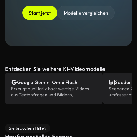
Start jetzt
Modelle vergleichen
Entdecken Sie weitere KI-Videomodelle.
Google Gemini Omni Flash
Seedance
Erzeugt qualitativ hochwertige Videos
Seedance 2.0
aus Textanfragen und Bildern,
umfassendste
angetrieben von Gemini's eingebautem
Inhaltsrefere
Weltwissen.
Bearbeitungs
Sie brauchen Hilfe?
Häufig gestellte Fragen