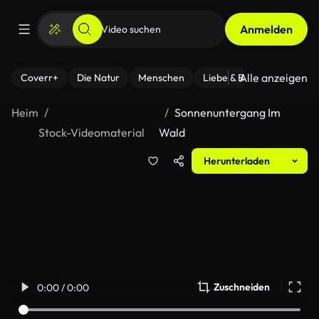
Anmelden
Alle anzeigen
Coverr+
Die Natur
Menschen
Liebe & Beziehungen
F
Heim
Sonnenuntergang Im
Stock-Videomaterial
Wald
Herunterladen
Zuschneiden
0:00 / 0:00