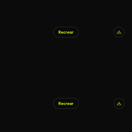
Recrear
Recrear