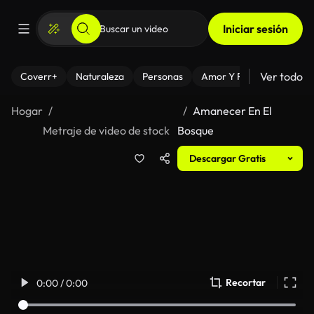
Iniciar sesión
Ver todo
Coverr+
Naturaleza
Personas
Amor Y Relaciones
El
Hogar
Amanecer En El
Metraje de video de stock
Bosque
Descargar Gratis
Recortar
0:00 / 0:00