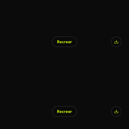
Recrear
Recrear