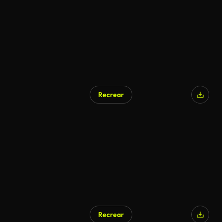
Recrear
Recrear