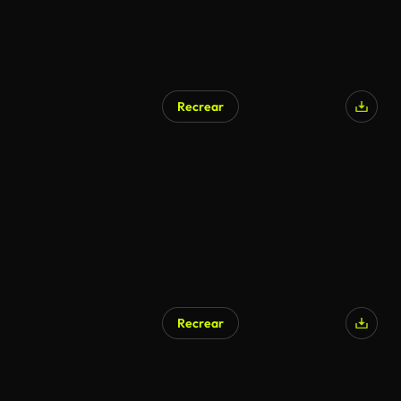
Recrear
Generado por IA
Recrear