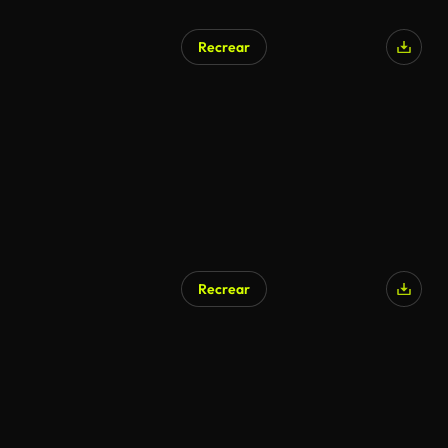
Recrear
Recrear
Generado por IA