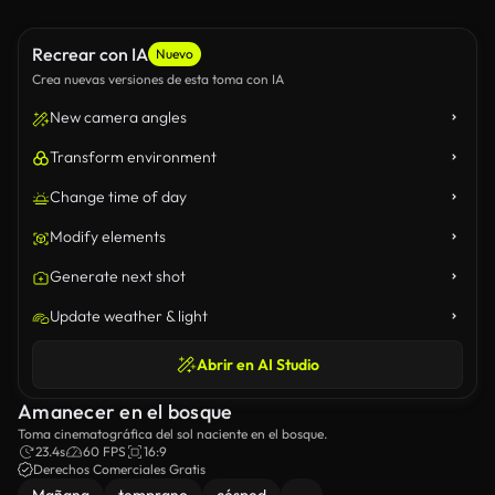
Recrear con IA
Nuevo
Crea nuevas versiones de esta toma con IA
New camera angles
Transform environment
Change time of day
Modify elements
Generate next shot
Update weather & light
Abrir en AI Studio
Amanecer en el bosque
Toma cinematográfica del sol naciente en el bosque.
23.4s
60 FPS
16:9
Derechos Comerciales Gratis