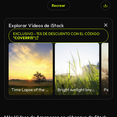
Recrear
Explorar Vídeos de iStock
EXCLUSIVO - 15% DE DESCUENTO CON EL CÓDIGO
"COVERR15"
Time Lapse of the rising sun over a rural landscape
Bright sunlight breaks through lush grass waving in wind