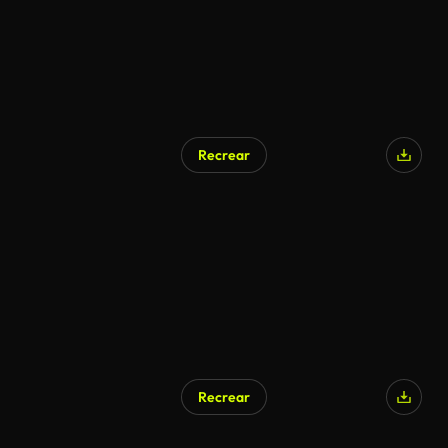
Recrear
Generado por IA
Recrear