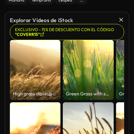
Mañana
temprano
césped
...
Explorar Vídeos de iStock
EXCLUSIVO - 15% DE DESCUENTO CON EL CÓDIGO
"COVERR15"
High grass closeup at sunset
Green Grass with sunlight