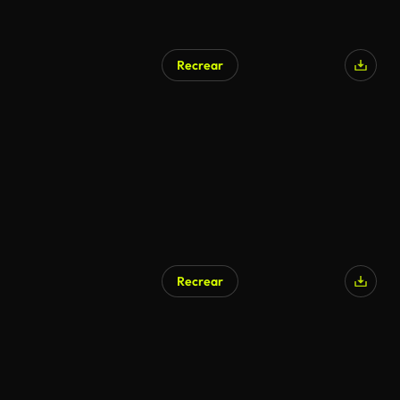
Recrear
Recrear