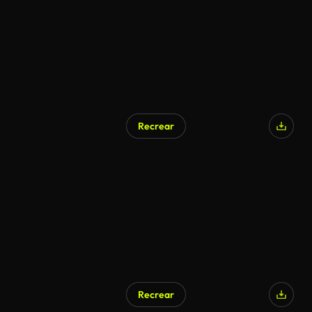
Recrear
Recrear