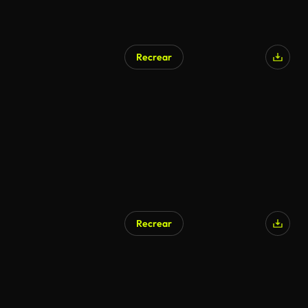
Recrear
Recrear
Generado por IA