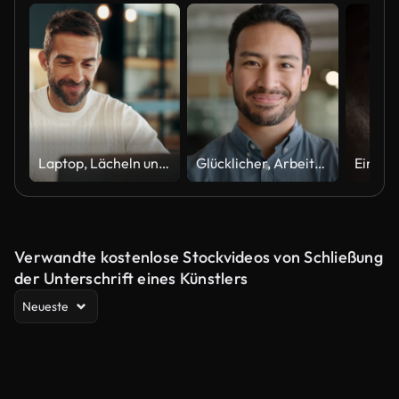
Laptop, Lächeln und Mann zu Hause für Remote-Arbeit, Werbung oder Planung von Werbeprojekten. Computer, E-Mail lesen oder Freiberufler online für Einblicke oder Affiliate-Marketing-Kampagnen auf der Social-Media-Plattform
Glücklicher, Arbeiter und Gesicht des asiatischen Geschäftsmannes im Büro mit Stolz, Selbstvertrauen und Ehrgeiz am Arbeitsplatz. Professionelles, Unternehmens- und Porträt einer Person mit Lächeln für Karriere, Arbeit und beruflichen Erfolg
Verwandte kostenlose Stockvideos von Schließung
der Unterschrift eines Künstlers
Neueste