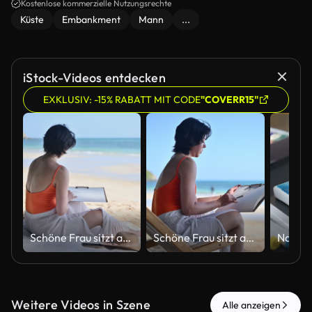
Kostenlose kommerzielle Nutzungsrechte
Küste
Embankment
Mann
...
iStock-Videos entdecken
EXKLUSIV: -15% RABATT MIT CODE
"COVERR15"
Schöne Frau sitzt am Strand, zeichnet und zeichnet im Skizzenbuch, genießt Strandurlaub, Entspannung, künstlerischen Ausdruck und Work-Life-Balance, Konzepte des Urlaubslebens.
Schöne Frau sitzt am Strand, zeichnet und zeichnet im Skizzenbuch, genießt Strandurlaub, Entspannung, künstlerischen Ausdruck und Work-Life-Balance, Konzepte des Urlaubslebens.
Weitere Videos in Szene
Alle anzeigen