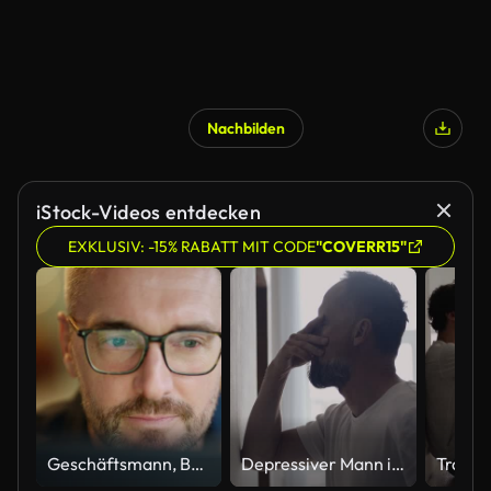
Nachbilden
iStock-Videos entdecken
EXKLUSIV: -15% RABATT MIT CODE
"COVERR15"
Geschäftsmann, Brille und Lesen am Computer in der Programmier-, Software- oder Informationstechnologielösung. Professionelle Programmierer oder Manager beginnen mit der Arbeit am Laptop, um IT-Probleme zu lösen oder Ergebnisse zu erzielen
Depressiver Mann in der Halle. Er rieb sich den Nasenrücken