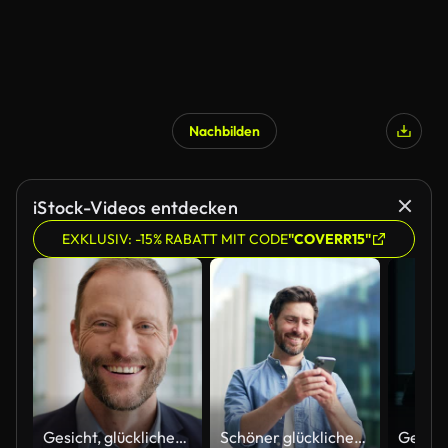
Nachbilden
iStock-Videos entdecken
EXKLUSIV: -15% RABATT MIT CODE
"COVERR15"
Gesicht, glücklicher Anwalt und Mann im Büro, Unternehmen und Arbeitsplatz. Porträt, Lächeln und professioneller Anwalt, Angestellter oder Arbeiter, Anwalt und Notar, Berater und Unternehmensberater in Australien
Schöner glücklicher bärtiger Geschäftsmann im lässigen Stehen in der Nähe eines modernen Geschäftsbüros