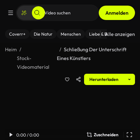
Anmelden
Alle anzeigen
Coverr+
Die Natur
Menschen
Liebe & Beziehungen
F
Heim
Schließung Der Unterschrift
Stock-
Eines Künstlers
Videomaterial
Herunterladen
Zuschneiden
0:00 / 0:00