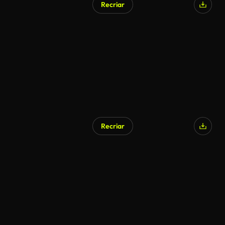
Recriar
Recriar