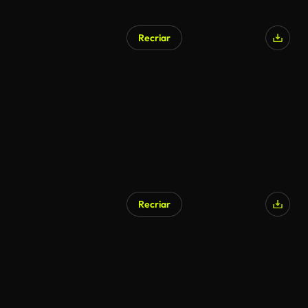
Recriar
Gerado por IA
Recriar