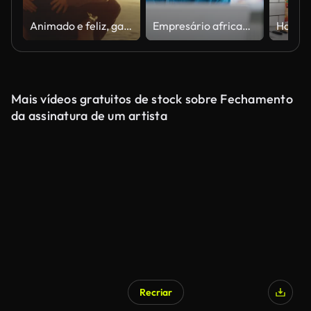
Animado e feliz, garotinho fofo montando piggyback em seu pai durante um passeio ao pôr do sol na praia. Pai e filho felizes se divertindo e passando um tempo juntos à beira-mar nas férias de verão
Empresário africano usando laptop e olhando para monitor de computador sentado na mesa
Mais vídeos gratuitos de stock sobre Fechamento
da assinatura de um artista
Recriar