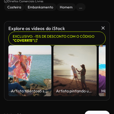
Direitos Comerciais Livres
Costeira
Embankamento
Homem
...
Explore os vídeos do iStock
EXCLUSIVO: -15% DE DESCONTO COM O CÓDIGO
"COVERR15"
Artista talentoso senta-se em pedras e pinta um quadro sobre tela na margem do rio com uma espátula.
Artista pintando um pôr do sol sereno à beira-mar em um local tranquilo na praia