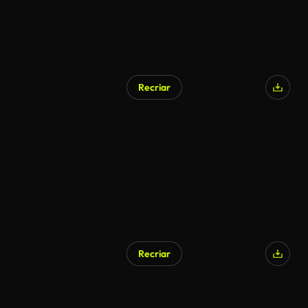
Recriar
Gerado por IA
Recriar