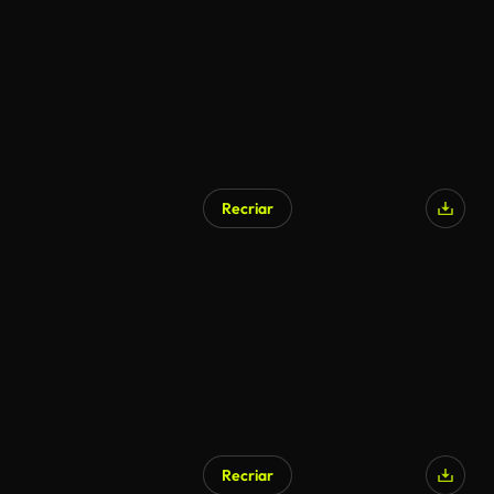
Recriar
Recriar