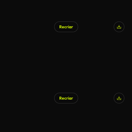
Recriar
Gerado por IA
Recriar