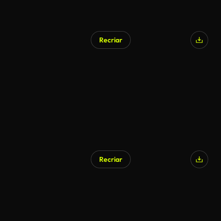
Recriar
Recriar
Gerado por IA