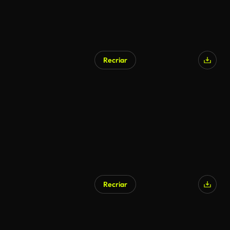
Recriar
Gerado por IA
Recriar