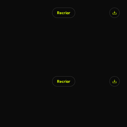
Recriar
Recriar
Gerado por IA