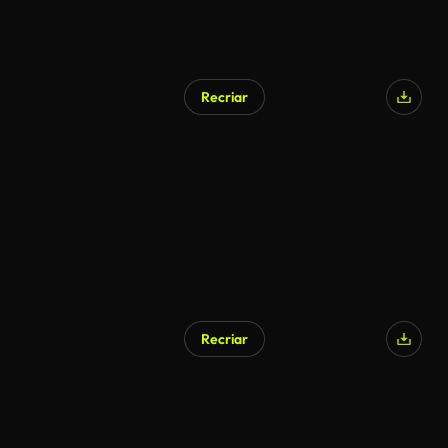
Recriar
Recriar