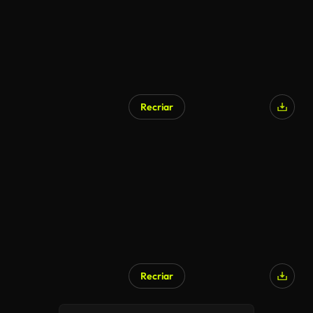
Recriar
Recriar
Gerado por IA