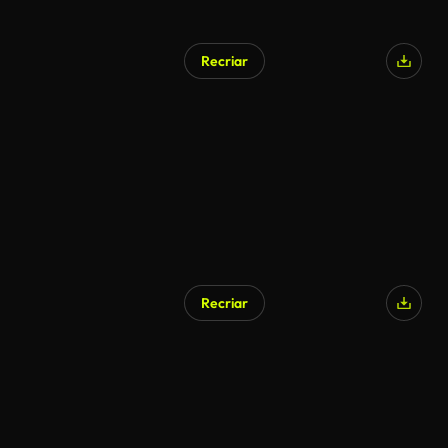
Recriar
Recriar