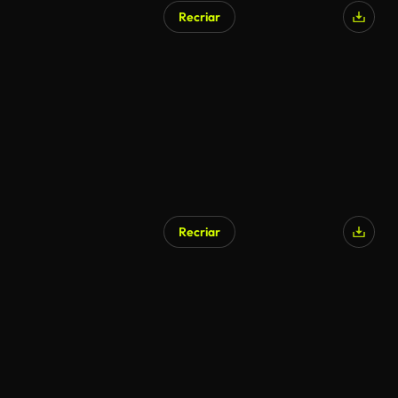
Recriar
Recriar
Gerado por IA