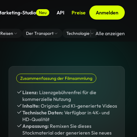
arketing-Studio
API
Preise
Anmelden
Neu
Alle anzeigen
Reisen
Der Transport
Technologie
Zoom Virtuelle H
Zusammenfassung der Filmsammlung
Lizenz:
Lizenzgebührenfrei für die
kommerzielle Nutzung
Inhalte:
Original- und KI-generierte Videos
Technische Daten:
Verfügbar in 4K- und
HD-Qualität
Anpassung:
Remixen Sie dieses
Stockmaterial oder generieren Sie neues