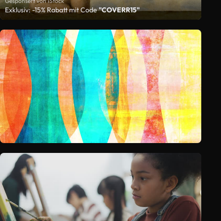
Gesponsert von iStock
Exklusiv: -15% Rabatt mit Code
"COVERR15"