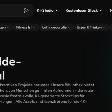
KI-Studio
Kostenloser Stock
M
ngen
Fitness Ist
Luftvideografie
Essen & Trinken
lde-
l
reativen Projekte herunter. Unsere Bibliothek bietet
chen, von Menschen gefilmten Aufnahmen – die reale
wie fantasievolle, KI-generierte Stockclips für
ungen. Alle Assets sind lizenzfrei und für die 4K-