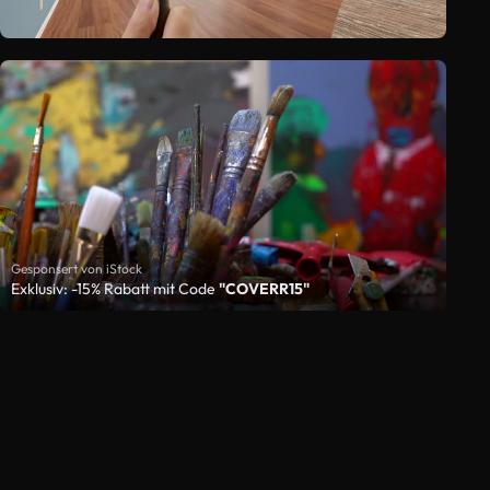
Gesponsert von iStock
Exklusiv: -15% Rabatt mit Code
"COVERR15"