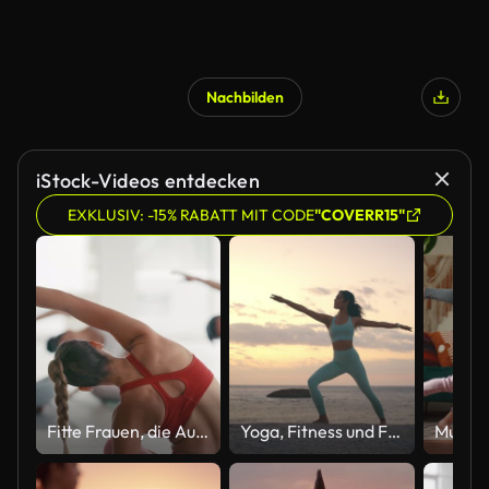
Nachbilden
iStock-Videos entdecken
EXKLUSIV: -15% RABATT MIT CODE
"COVERR15"
Fitte Frauen, die Aufwärmübungen in einem Fitnesskurs in einem Zentrum machen. Trainingstrainer, der eine Klasse mit Bewegung und Bewegung führt. Junge sportliche Frauen, die Yoga und Pilates machen, mit Schwerpunkt auf Gesundheit und Cardio
Yoga, Fitness und Frau am Strand mit Krieger, betenden Händen oder Stretching für die psychische Gesundheit. Freiheit, Zen und Mensch in der Natur mit Glauben, Ausgeglichenheit oder Ganzheitlichkeit, Selbstfürsorge oder Heilung