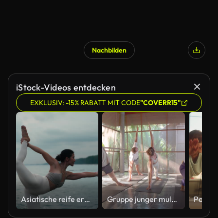
Nachbilden
iStock-Videos entdecken
EXKLUSIV: -15% RABATT MIT CODE
"COVERR15"
Asiatische reife erwachsene Frau macht Yoga-Posen bei Sonnenaufgang oder Sonnenuntergang am weißen Sandstrand.gesunder Lebensstil, robuster Körperbau, Outdoor-Aktivitäten und Urlaub.
Gruppe junger multiethnischer Fitnesskurse, die am Morgentag bei Sonnenaufgang gemeinsam Yoga-Unterricht machen, während sie von Natur umgeben sind. Fitness-Kurs-Konzept