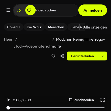
Anmelden
Alle anzeigen
Coverr+
Die Natur
Menschen
Liebe & Beziehungen
F
Heim
Mädchen Reinigt Ihre Yoga-
Stock-Videomaterial
matte
Herunterladen
Zuschneiden
0:00 / 0:00