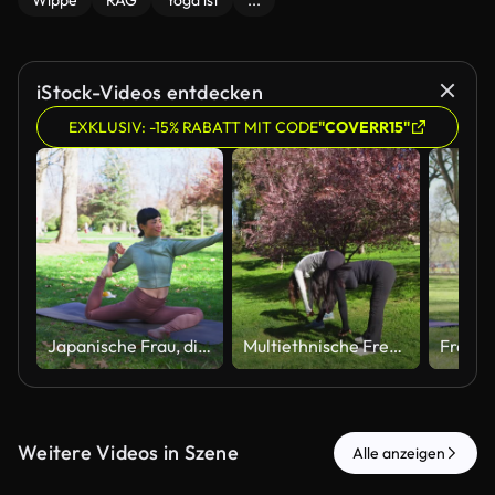
Wippe
RAG
Yoga ist
...
iStock-Videos entdecken
EXKLUSIV: -15% RABATT MIT CODE
"COVERR15"
Japanische Frau, die sich im Park streckt
Multiethnische Freunde, die einen gesunden Lebensstil und Wohlbefinden in der Natur genießen
Weitere Videos in Szene
Alle anzeigen