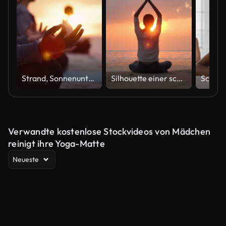
Strand, Sonnenuntergang und Gruppe mit Meditation, Hand für Lotuspose und Yoga mit Freunden, gesunde Seele und Morgen. Menschen, Dämmerung und Pause am Meer für Wellness oder positive Energie mit Achtsamkeit im Freien
Silhouette einer schönen Yoga-Frau am Strand. Sie führt Yoga vor dem wunderschönen Meer am Sonnenuntergang Tag. Menschen,Urlaub,Gesund,Reisen,Lifestyle,Leadership.Vacations - iStock
Verwandte kostenlose Stockvideos von Mädchen
reinigt ihre Yoga-Matte
Neueste