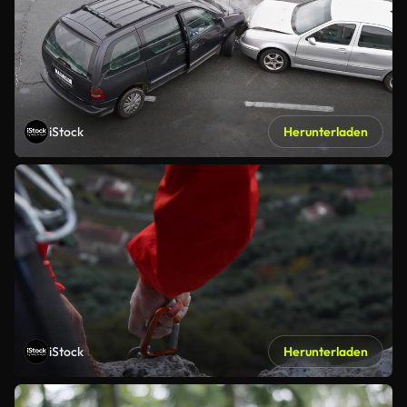
iStock
Herunterladen
iStock
Herunterladen