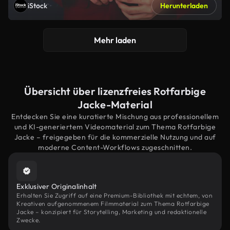
iStock
Herunterladen
Mehr laden
Übersicht über lizenzfreies Rotfarbige
Jacke-Material
Entdecken Sie eine kuratierte Mischung aus professionellem
und KI-generiertem Videomaterial zum Thema Rotfarbige
Jacke – freigegeben für die kommerzielle Nutzung und auf
moderne Content-Workflows zugeschnitten.
Exklusiver Originalinhalt
Erhalten Sie Zugriff auf eine Premium-Bibliothek mit echtem, von
Kreativen aufgenommenem Filmmaterial zum Thema Rotfarbige
Jacke – konzipiert für Storytelling, Marketing und redaktionelle
Zwecke.