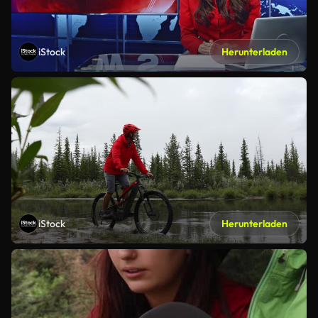
iStock
Herunterladen
iStock
Herunterladen