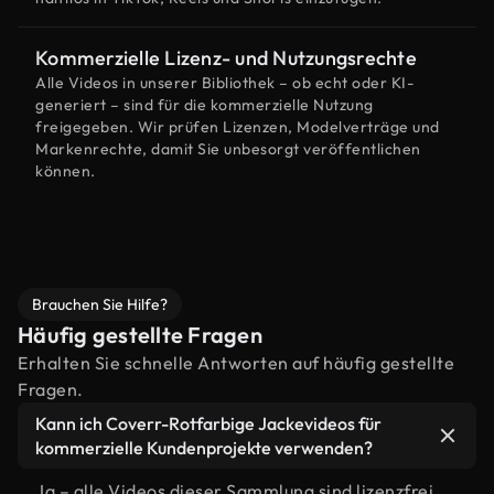
Kommerzielle Lizenz- und Nutzungsrechte
Alle Videos in unserer Bibliothek – ob echt oder KI-
generiert – sind für die kommerzielle Nutzung
freigegeben. Wir prüfen Lizenzen, Modelverträge und
Markenrechte, damit Sie unbesorgt veröffentlichen
können.
Brauchen Sie Hilfe?
Häufig gestellte Fragen
Erhalten Sie schnelle Antworten auf häufig gestellte
Fragen.
Kann ich Coverr-Rotfarbige Jackevideos für
kommerzielle Kundenprojekte verwenden?
Ja – alle Videos dieser Sammlung sind lizenzfrei