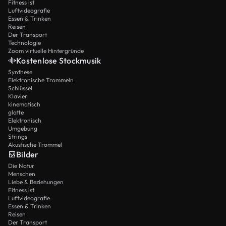
Fitness ist
Luftvideografie
Essen & Trinken
Reisen
Der Transport
Technologie
Zoom virtuelle Hintergründe
Kostenlose Stockmusik
Synthese
Elektronische Trommeln
Schlüssel
Klavier
kinematisch
glatte
Elektronisch
Umgebung
Strings
Akustische Trommel
Bilder
Die Natur
Menschen
Liebe & Beziehungen
Fitness ist
Luftvideografie
Essen & Trinken
Reisen
Der Transport