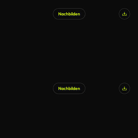
Nachbilden
Nachbilden