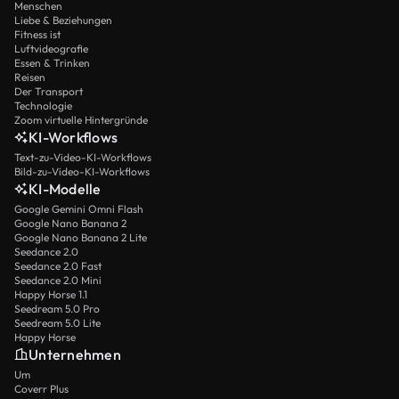
Menschen
Liebe & Beziehungen
Fitness ist
Luftvideografie
Essen & Trinken
Reisen
Der Transport
Technologie
Zoom virtuelle Hintergründe
KI-Workflows
Text-zu-Video-KI-Workflows
Bild-zu-Video-KI-Workflows
KI-Modelle
Google Gemini Omni Flash
Google Nano Banana 2
Google Nano Banana 2 Lite
Seedance 2.0
Seedance 2.0 Fast
Seedance 2.0 Mini
Happy Horse 1.1
Seedream 5.0 Pro
Seedream 5.0 Lite
Happy Horse
Unternehmen
Um
Coverr Plus