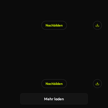
Nachbilden
Nachbilden
Mehr laden