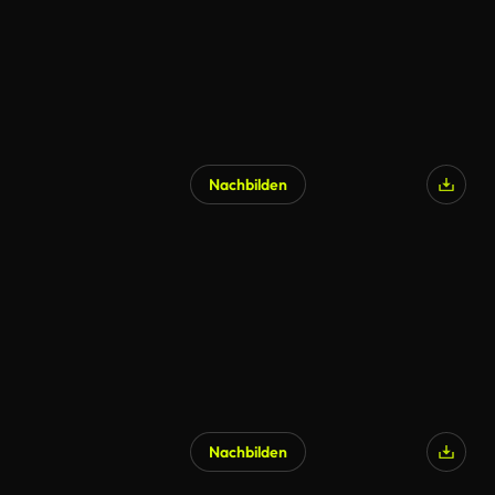
Nachbilden
Nachbilden