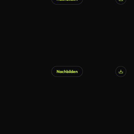
Nachbilden