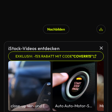
Nachbilden
iStock-Videos entdecken
EXKLUSIV: -15% RABATT MIT CODE
"COVERR15"
close-up Ver- und Entriegeln des Fahrzeugs mit der Schlüsselfernbedienung des Fahrzeugs
Auto Auto-Motor-Start-Taste für keyless-entry