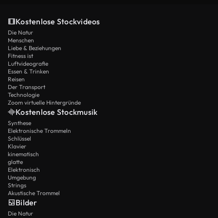
Kostenlose Stockvideos
Die Natur
Menschen
Liebe & Beziehungen
Fitness ist
Luftvideografie
Essen & Trinken
Reisen
Der Transport
Technologie
Zoom virtuelle Hintergründe
Kostenlose Stockmusik
Synthese
Elektronische Trommeln
Schlüssel
Klavier
kinematisch
glatte
Elektronisch
Umgebung
Strings
Akustische Trommel
Bilder
Die Natur