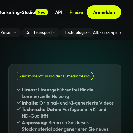
arketing-Studio
API
Preise
Anmelden
Neu
Alle anzeigen
Reisen
Der Transport
Technologie
Zoom Virtuelle H
Zusammenfassung der Filmsammlung
Lizenz:
Lizenzgebührenfrei für die
kommerzielle Nutzung
Inhalte:
Original- und KI-generierte Videos
Technische Daten:
Verfügbar in 4K- und
HD-Qualität
Anpassung:
Remixen Sie dieses
Stockmaterial oder generieren Sie neues