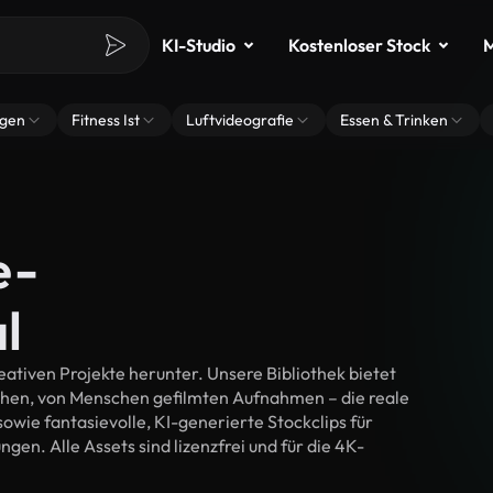
KI-Studio
Kostenloser Stock
M
ngen
Fitness Ist
Luftvideografie
Essen & Trinken
e-
l
ativen Projekte herunter. Unsere Bibliothek bietet
chen, von Menschen gefilmten Aufnahmen – die reale
wie fantasievolle, KI-generierte Stockclips für
gen. Alle Assets sind lizenzfrei und für die 4K-