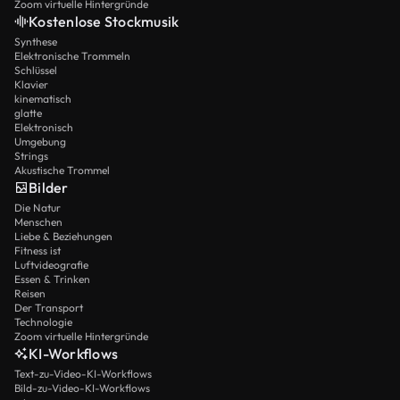
Zoom virtuelle Hintergründe
Kostenlose Stockmusik
Synthese
Elektronische Trommeln
Schlüssel
Klavier
kinematisch
glatte
Elektronisch
Umgebung
Strings
Akustische Trommel
Bilder
Die Natur
Menschen
Liebe & Beziehungen
Fitness ist
Luftvideografie
Essen & Trinken
Reisen
Der Transport
Technologie
Zoom virtuelle Hintergründe
KI-Workflows
Text-zu-Video-KI-Workflows
Bild-zu-Video-KI-Workflows