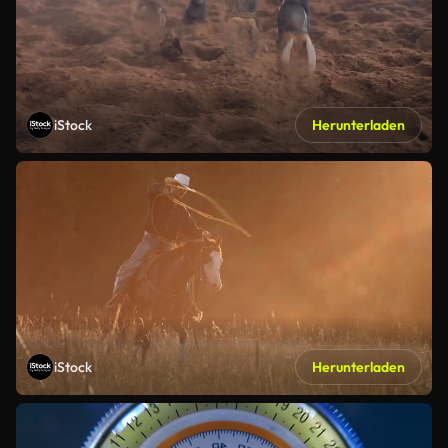
iStock
Herunterladen
iStock
Herunterladen