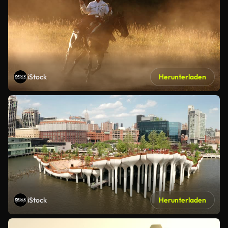
iStock
Herunterladen
iStock
Herunterladen