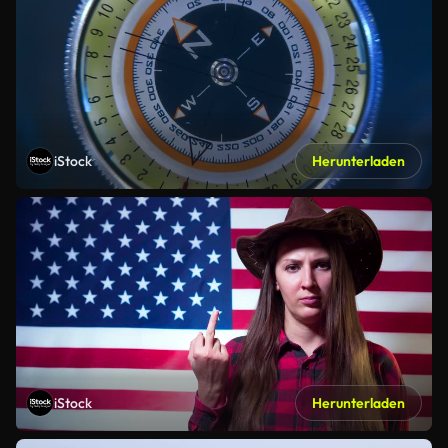
iStock
Herunterladen
iStock
Herunterladen