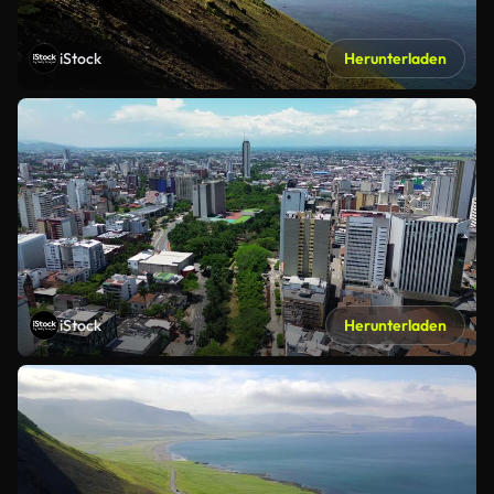
iStock
Herunterladen
iStock
Herunterladen