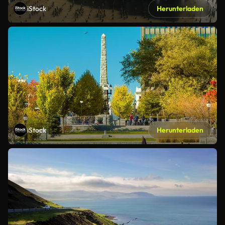
iStock
Herunterladen
iStock
Herunterladen