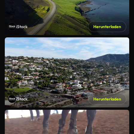
iStock
Herunterladen
iStock
Herunterladen