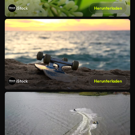
iStock
Herunterladen
iStock
Herunterladen