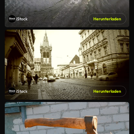
iStock
Herunterladen
iStock
Herunterladen