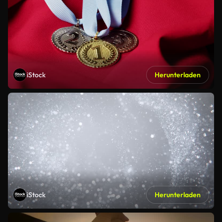
iStock
Herunterladen
iStock
Herunterladen