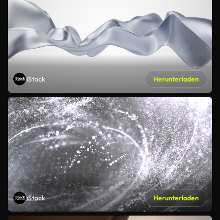
iStock
Herunterladen
iStock
Herunterladen