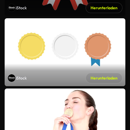
iStock
Herunterladen
iStock
Herunterladen