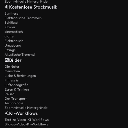
Zoom virtuelle Hintergründe
Kostenlose Stockmusik
Synthese
Elektronische Trommeln
Schlüssel
Klavier
kinematisch
glatte
Elektronisch
Umgebung
Strings
Akustische Trommel
Bilder
Die Natur
Menschen
Liebe & Beziehungen
Fitness ist
Luftvideografie
Essen & Trinken
Reisen
Der Transport
Technologie
Zoom virtuelle Hintergründe
KI-Workflows
Text-zu-Video-KI-Workflows
Bild-zu-Video-KI-Workflows