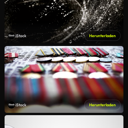
iStock
Herunterladen
iStock
Herunterladen