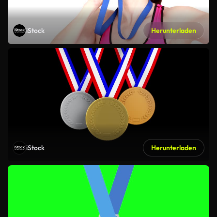
iStock
Herunterladen
iStock
Herunterladen