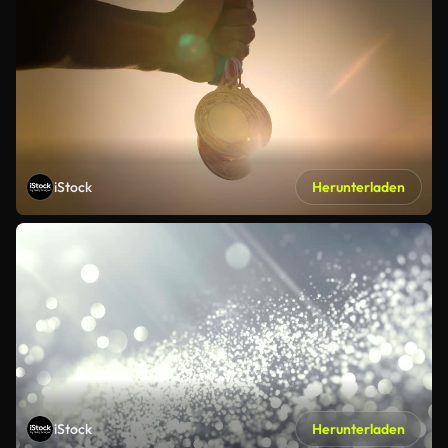
iStock
Herunterladen
iStock
Herunterladen