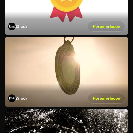
iStock
Herunterladen
iStock
Herunterladen