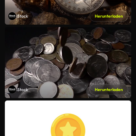
iStock
Herunterladen
iStock
Herunterladen